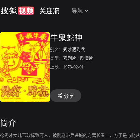
导航
牛鬼蛇神
别名：
秀才遇到兵
类型：
喜剧片
/
剧情片
上映：
1973-02-01
分享
简介
徐秀才女儿玉珍标致可人，被刚剬带兵进城的方营长看上，方于是与随从