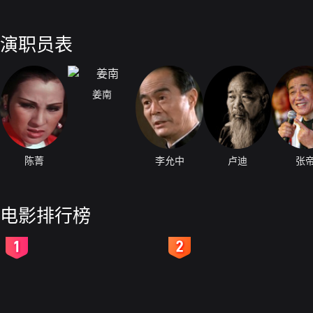
演职员表
姜南
陈菁
李允中
卢迪
张
电影排行榜
2
3