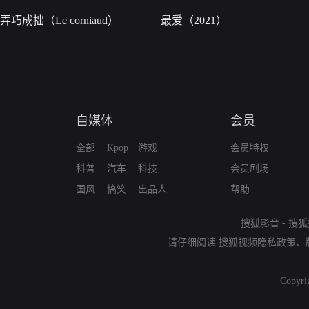
弄巧成拙（Le corniaud）
最爱（2021）
自媒体
会员
全部
Kpop
游戏
会员特权
科普
汽车
科技
会员剧场
国风
搞笑
出品人
帮助
搜狐影音
-
搜狐
请仔细阅读
搜狐视频隐私政策
、
Copyri