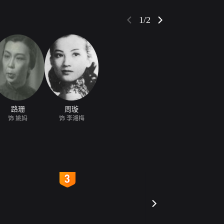
离开了那里。
1/2
路珊
周璇
饰 姚妈
饰 李湘梅
4
5