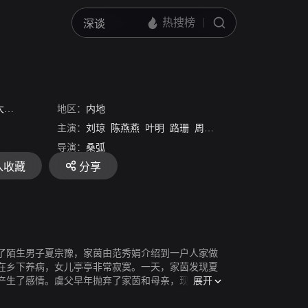
版
地区：
内地
主演：
刘琼
陈燕燕
叶明
路珊
周璇
舒适
白沉
黄宛苏
导演：
桑弧
入收藏
分享
了陌生男子夏宗豫，家茵由范秀娟介绍到一户人家做
在乡下养病，女儿亭亭非常寂寞。一天，家茵发现夏
展开
产生了感情。虞父早年抛弃了家茵和母亲，现在他找
宣扬女儿和夏宗豫有暧昧关系，夏太太听到传言很快