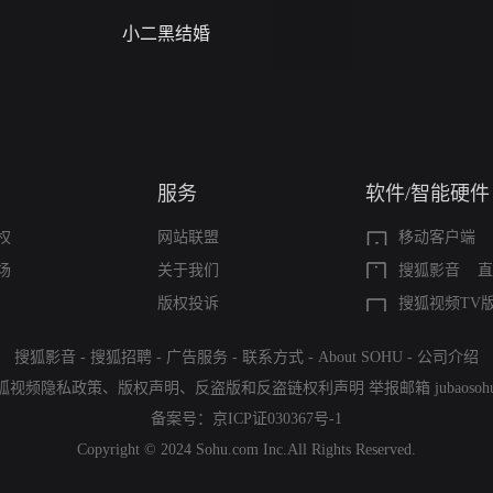
小二黑结婚
禁忌（A Story Of
Seas）
服务
软件/智能硬件
权
网站联盟
移动客户端
场
关于我们
搜狐影音
直
版权投诉
搜狐视频TV
搜狐影音
-
搜狐招聘
-
广告服务
-
联系方式
-
About SOHU
-
公司介绍
狐视频隐私政策
、
版权声明
、
反盗版和反盗链权利声明
举报邮箱
jubaoso
备案号：
京ICP证030367号-1
Copyright © 2024 Sohu.com Inc.All Rights Reserved.