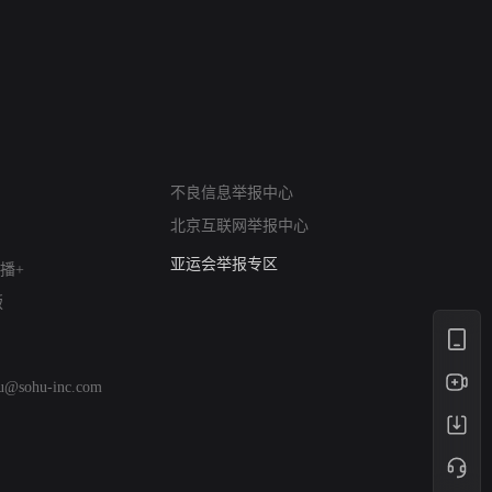
 The South
战斗里成长
私人女教练续
网络暴力有害信息举报
不良信息举报中心
12318 文化市场举报
北京互联网举报中心
算法推荐专项举报
亚运会举报专区
播+
涉历史虚无举报
版
网络谣言信息专项
涉政举报入口
涉未成年人举报
hu@sohu-inc.com
清朗自媒体乱象举报
涉民族宗教有害信息举报
清朗·生活服务类内容举报