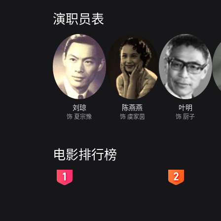
赶回家中与家茵谈判，家茵为了不破坏他们的家庭最终
演职员表
刘琼
陈燕燕
叶明
饰 夏宗豫
饰 虞家茵
饰 厨子
电影排行榜
2
3