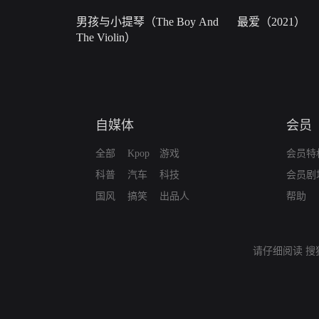
男孩与小提琴（The Boy And
最爱（2021）
The Violin）
自媒体
会员
全部
Kpop
游戏
会员特
科普
汽车
科技
会员剧
国风
搞笑
出品人
帮助
请仔细阅读
搜