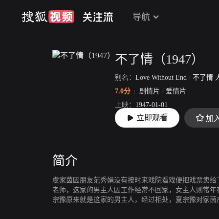
导航
不了情（1947）
别名：
Love Without End
/
不了情 大陆
7.0分
剧情片
/
爱情片
上映：
1947-01-01
立即观看
加
片长：
93分31秒
简介
虞家茵因朋友范秀娟没有按时来戏院看戏便把戏票卖给
老师，这家的男主人因工作经常不回家，女主人则常年
宗豫原来就是这家的男主人，经过相处，夏宗豫对家茵
到家茵让女儿给他介绍工作，家茵拒绝了他，虞父竟然