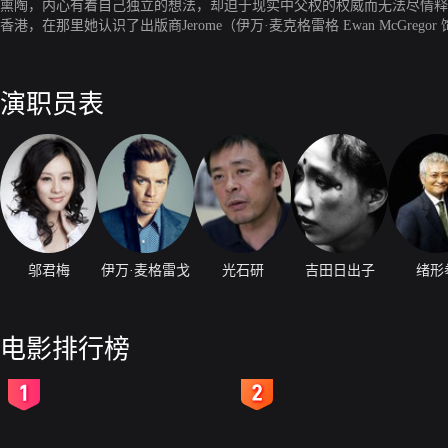
熏陶，内心有着自己独立的想法，却迫于现实中父权的权威而无法尽情释
香港，在那里她认识了出版商Jerome（伊万·麦克格雷格 Ewan Mc
趣相投而感情日深，为了夺回和子，Jerome决定以死相逼。
演职员表
邬君梅
伊万·麦格雷戈
光石研
吉田日出子
绪形
电影排行榜
2
3