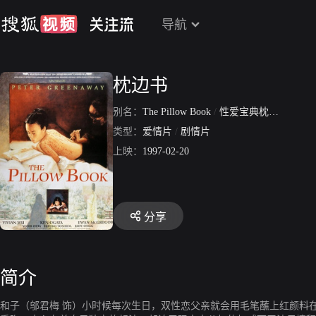
导航
枕边书
别名：
The Pillow Book
/
性爱宝典枕边书
/
枕
类型：
爱情片
/
剧情片
上映：
1997-02-20
分享
简介
和子（邬君梅 饰）小时候每次生日，双性恋父亲就会用毛笔蘸上红颜料