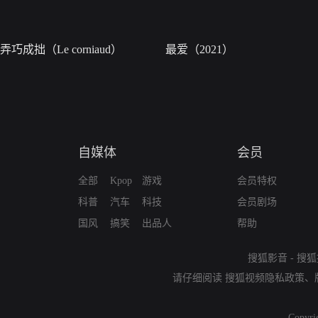
弄巧成拙（Le corniaud）
最爱（2021）
自媒体
会员
全部
Kpop
游戏
会员特权
科普
汽车
科技
会员剧场
国风
搞笑
出品人
帮助
搜狐影音
-
搜狐
请仔细阅读
搜狐视频隐私政策
、
Copyri