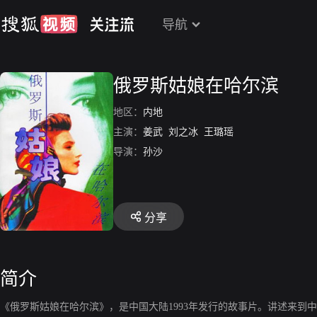
导航
俄罗斯姑娘在哈尔滨
地区：
内地
主演：
姜武
刘之冰
王璐瑶
导演：
孙沙
分享
简介
《俄罗斯姑娘在哈尔滨》，是中国大陆1993年发行的故事片。讲述来