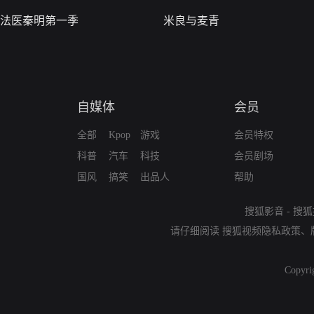
法医秦明第一季
米良与麦青
自媒体
会员
全部
Kpop
游戏
会员特权
科普
汽车
科技
会员剧场
国风
搞笑
出品人
帮助
搜狐影音
-
搜狐
请仔细阅读
搜狐视频隐私政策
、
Copyri