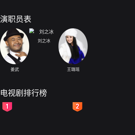
演职员表
刘之冰
姜武
王璐瑶
电视剧排行榜
2
3