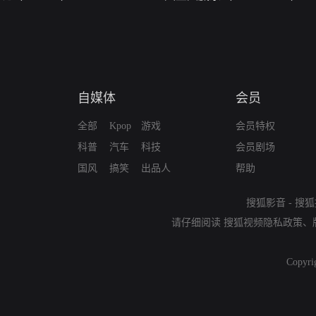
自媒体
会员
全部
Kpop
游戏
会员特权
科普
汽车
科技
会员剧场
国风
搞笑
出品人
帮助
搜狐影音
-
搜狐
请仔细阅读
搜狐视频隐私政策
、
Copyri