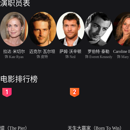
演职员表
拉达·米切尔
迈克尔·瓦尔坦
萨姆·沃辛顿
罗伯特·泰勒
Caroline 
饰 Kate Ryan
饰 皮特
饰 Neil
饰 Everett Kennedy
饰 Mary 
电影排行榜
2
3
堤（The Pier）
天生大赢家（Born To Win）