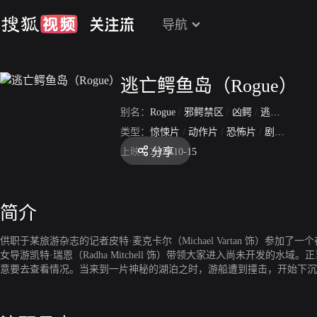
导航
逃亡鳄鱼岛（Rogue）
别名：
Rogue
/
邪鳄禁区
/
凶鳄
/
逃离鳄鱼岛
类型：
惊悚片
/
动作片
/
恐怖片
/
剧情片
分享
上映：
2009-10-15
简介
供职于某旅游杂志的记者皮特·麦克卡尔（Michael Vartan 饰
女导游凯特·瑞恩（Radha Mitchell 饰）带领大家进入尚未开
意要去查看情况。当来到一片神秘的湖泊之时，游船遭到撞击，开始下沉