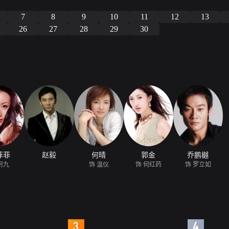
7
8
9
10
11
12
13
26
27
28
29
30
菲菲
赵毅
何晴
郭金
乔鹏樾
阿九
饰 温仪
饰 何红药
饰 罗立如
4
5