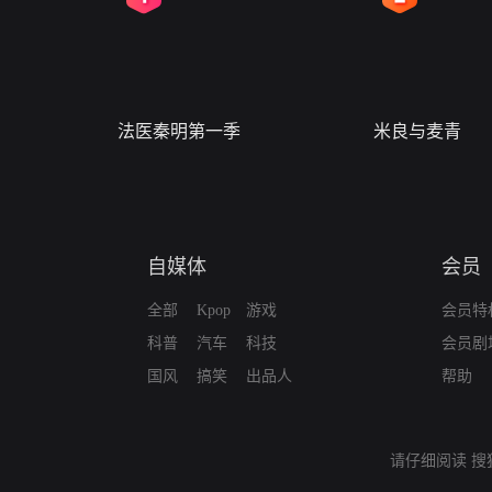
法医秦明第一季
米良与麦青
自媒体
会员
全部
Kpop
游戏
会员特
科普
汽车
科技
会员剧
国风
搞笑
出品人
帮助
请仔细阅读
搜