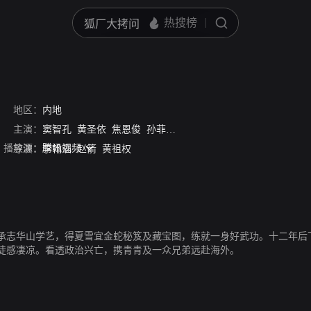
地区：
内地
主演：
窦智孔
黄圣依
焦恩俊
孙菲菲
赵毅
何晴
郭金
乔鹏樾
播放源：
腾讯视频
导演：
李翰滔
赵箭
黄祖权
承志华山学艺，得夏雪宜金蛇秘笈及藏宝图，练就一身好武功。十二年后
徒感凄凉。看透政治兴亡，携青青及一众兄弟远赴海外。