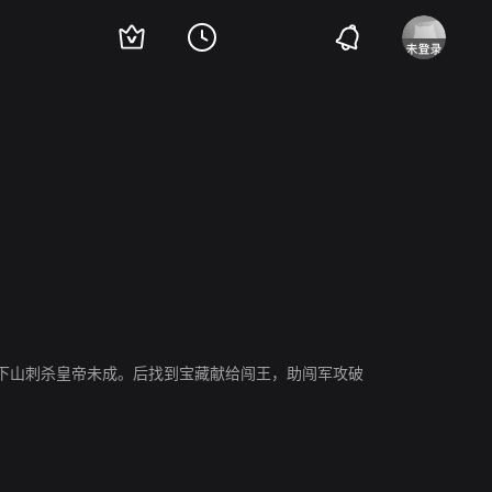
下山刺杀皇帝未成。后找到宝藏献给闯王，助闯军攻破