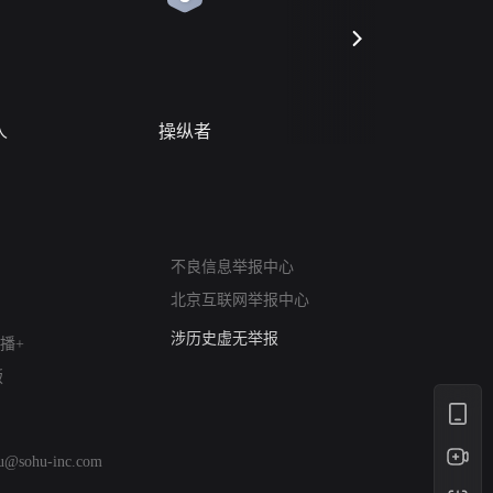
人
操纵者
风月变
网络暴力有害信息举报
12318 文化市场举报
不良信息举报中心
算法推荐专项举报
北京互联网举报中心
亚运会举报专区
涉历史虚无举报
播+
网络谣言信息专项
版
涉政举报入口
涉未成年人举报
清朗自媒体乱象举报
hu@sohu-inc.com
涉民族宗教有害信息举报