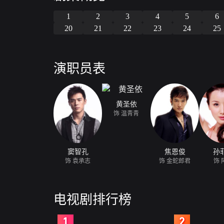
1
2
3
4
5
6
20
21
22
23
24
25
演职员表
黄圣依
饰 温青青
窦智孔
焦恩俊
孙
饰 袁承志
饰 金蛇郎君
饰 
电视剧排行榜
2
3