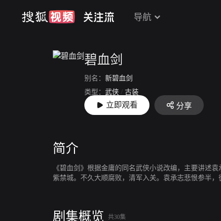
导航
碧血剑
别名：
新碧血剑
类型：
武侠
/
古装
立即观看
分享
上映：
2007-02-10
简介
《碧血剑》根据金庸的同名武侠小说改编，主要讲述袁
紫禁城。不久大顺腐败，清军入关。袁承志悲恨参半，
剧集概览
共30集