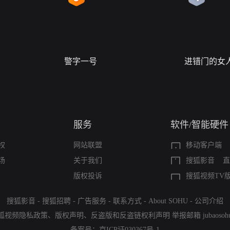
警字一号
进错门的女
服务
软件/智能硬件
权
网站联盟
移动客户端
场
关于我们
搜狐影音
直
版权投诉
搜狐视频TV
搜狐影音
-
搜狐招聘
-
广告服务
-
联系方式
-
About SOHU
-
公司介绍
狐视频隐私政策
、
版权声明
、
反盗版和反盗链权利声明
举报邮箱
jubaoso
备案号：
京ICP证030367号-1