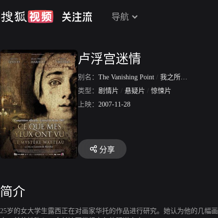
导航
卢浮宫迷情
别名：
The Vanishing Point
/
我之所见
/
罗浮宫
类型：
剧情片
/
悬疑片
/
惊悚片
上映：
2007-11-28
分享
简介
25岁的女大学生露西正在对画家华托的作品进行研究。她认为他的几幅