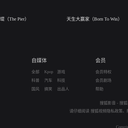
堤（The Pier）
天生大赢家（Born To Win）
自媒体
会员
全部
Kpop
游戏
会员特权
科普
汽车
科技
会员剧场
国风
搞笑
出品人
帮助
搜狐影音
-
搜狐
请仔细阅读
搜狐视频隐私政策
、
Copyri