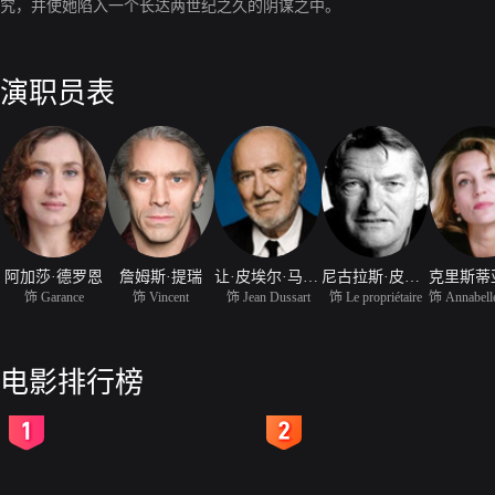
究，并使她陷入一个长达两世纪之久的阴谋之中。
演职员表
阿加莎·德罗恩
詹姆斯·提瑞
让·皮埃尔·马里埃尔
尼古拉斯·皮格诺
饰 Garance
饰 Vincent
饰 Jean Dussart
饰 Le propriétaire
电影排行榜
2
3