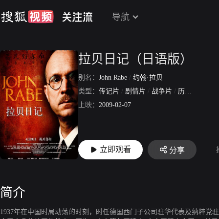
导航
拉贝日记（日语版）
别名：
John Rabe
/
约翰·拉贝
类型：
传记片
/
剧情片
/
战争片
/
历史片
上映：
2009-02-07
立即观看
分享
简介
1937年在中国时局动荡的时刻，时任德国西门子公司驻华代表及纳粹党