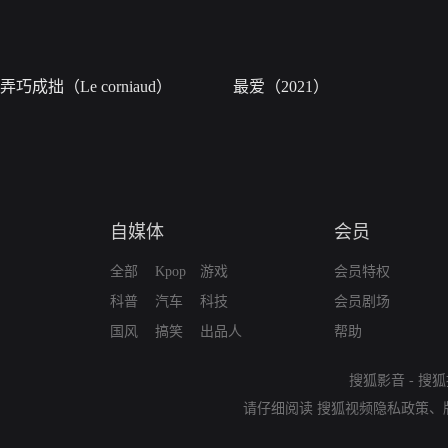
弄巧成拙（Le corniaud）
最爱（2021）
自媒体
会员
全部
Kpop
游戏
会员特权
科普
汽车
科技
会员剧场
国风
搞笑
出品人
帮助
搜狐影音
-
搜狐
请仔细阅读
搜狐视频隐私政策
、