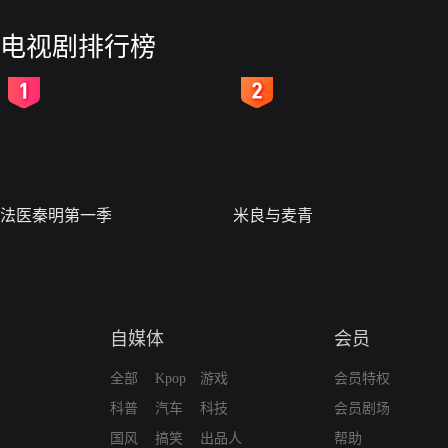
电视剧排行榜
2
3
法医秦明第一季
米良与麦青
自媒体
会员
全部
Kpop
游戏
会员特权
科普
汽车
科技
会员剧场
国风
搞笑
出品人
帮助