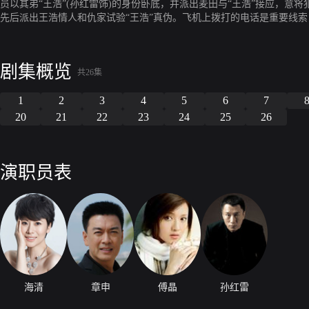
员以其弟“王浩”(孙红雷饰)的身份卧底，并派出麦田与“王浩”接应，意
先后派出王浩情人和仇家试验“王浩”真伪。飞机上拨打的电话是重要线索
亲去医院而始终未能察觉。手机落在了李小晚爸爸李黄河的手里，又因李
局的卧底，一对年轻男女，在夹缝中展开了一场生死相托的爱情。但这样
混混谈恋爱。她为此承受的折磨和痛楚，令“王浩”深深愧疚。
剧集概览
共26集
1
2
3
4
5
6
7
20
21
22
23
24
25
26
演职员表
海清
章申
傅晶
孙红雷