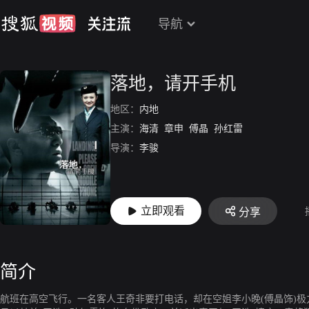
导航
落地，请开手机
地区：
内地
主演：
海清
章申
傅晶
孙红雷
导演：
李骏
立即观看
分享
简介
航班在高空飞行。一名客人王奇非要打电话，却在空姐李小晚(傅晶饰)