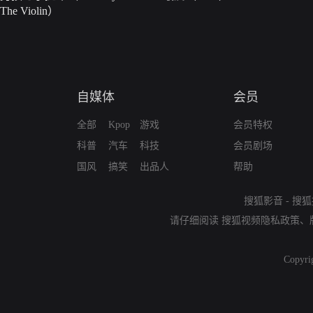
The Violin）
自媒体
会员
全部
Kpop
游戏
会员特权
科普
汽车
科技
会员剧场
国风
搞笑
出品人
帮助
搜狐影音
-
搜狐
请仔细阅读
搜狐视频隐私政策
、
Copyri