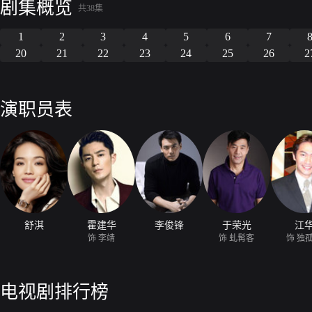
剧集概览
共38集
1
2
3
4
5
6
7
20
21
22
23
24
25
26
2
演职员表
舒淇
霍建华
李俊锋
于荣光
江
饰 李靖
饰 虬髯客
饰 独
电视剧排行榜