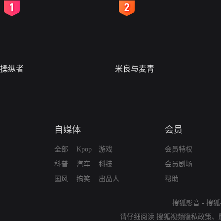
2
3
操纵者
米良与麦青
自媒体
会员
全部
Kpop
游戏
会员特权
科普
汽车
科技
会员剧场
国风
搞笑
出品人
帮助
搜狐影音
-
搜狐
请仔细阅读
搜狐视频隐私政策
、