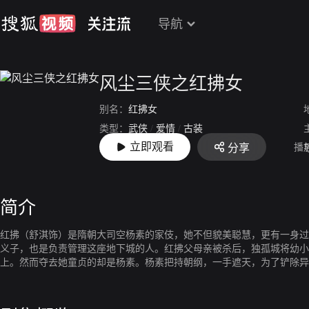
导航
风尘三侠之红拂女
别名：
红拂女
类型：
武侠
/
爱情
/
古装
立即观看
播
分享
上映：
2005
简介
红拂（舒淇饰）是隋朝大司空杨素的家伎，她不但貌美聪慧，更有一身过
义子，也是负责管理这座地下城的人。红拂父母亲被杀后，独孤城将幼小
上。然而夺去她童贞的却是杨素。杨素把持朝纲，一手遮天，为了铲除异
朝廷内外血雨腥风，动荡不堪。