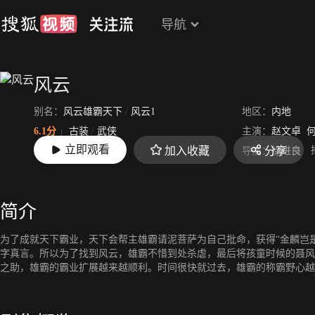
导航
风云
别名：
风云雄霸天下
/
风云1
地区：
内地
6.1分
古装
/
武侠
主演：
赵文卓
立即观看
加入收藏
分享
上映：
2002
导演：
徐进良
简介
为了成就天下霸业，天下会帮主雄霸请泥菩萨为自己批命，获得“金麟岂
字真言。所以为了找到风云，雄霸不惜到处杀虐，最后将孩童时候的聂风
之助，雄霸的霸业扩展越来越顺利。时间很快就过去，雄霸的称霸野心越
一次批命送上的“成也风云，败也风云”。不禁令雄霸对身边的聂风和步
计，将步惊云喜欢的孔慈嫁给大徒弟秦霜，而孔慈却暗恋着聂风，使得风
亡。风云二人也因此先后离开天下会行走江湖。在不断的闯荡中，聂风受