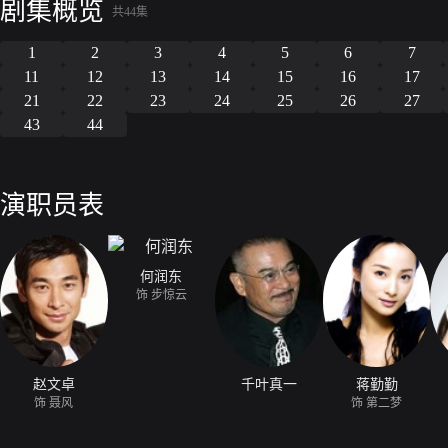
剧集概览
杀父之仇，而步惊云也因雄霸的步步紧逼对雄霸愤恨有加。最终步惊云意
共44集
剑，在剑池与雄霸展开了生死大战。
1
2
3
4
5
6
7
11
12
13
14
15
16
17
21
22
23
24
25
26
27
43
44
演职员表
何润东
饰 步惊云
赵文卓
千叶真一
蒋勤勤
饰 聂风
饰 第二梦