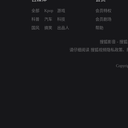
全部
Kpop
游戏
会员特权
科普
汽车
科技
会员剧场
国风
搞笑
出品人
帮助
搜狐影音
-
搜狐
请仔细阅读
搜狐视频隐私政策
、
Copyri