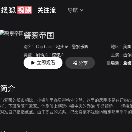
导航
警察帝国
别名：
Cop Land
/
地头龙
/
警察乐园
地区：
美国
类型：
剧情片
/
惊悚片
主演：
西尔
立即观看
播放源：
爱奇
分享
上映：
1997-08-15
导演：
詹姆
简介
与繁荣的都市相比，小镇加里森显得格外宁静，这里的居民多是在纽约市
样，下班后驱车返家。他刚驶上横跨小镇中央的乔治·华盛顿桥，一辆疾
对准自己指指点点。由于职业的关系，巴比奇毫不犹豫地断定那黑乎乎
闻声而至的警察，其中也包括巴比奇的叔父，“警察镇”的主管雷·唐兰。
救出两名儿童而被新闻媒体标榜为“英雄警察”，可现在他将因为这次误
心协力想出了一个绝妙的主意：在残破汽车的前排座上放一把枪，再让巴比