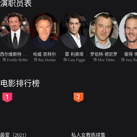
演职员表
西尔维斯特·史泰龙
哈威·凯特尔
雷·利奥塔
罗伯特·德尼罗
彼得·
饰 Freddy Heflin
饰 Ray Donlan
饰 Gary Figgis
饰 Moe Tilden
饰 Joey R
电影排行榜
2
3
最爱（2021）
私人女教练续集