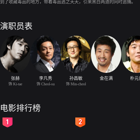
到了收藏毒品的地方，带着毒品逃之夭夭，引来黑白两道的同时追捕。
演职员表
张赫
李凡秀
孙昌敏
金在满
朴元
饰 Ki-tae
饰 Cheol-su
饰 Min-cheol
电影排行榜
2
3