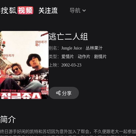
导航
逃亡二人组
别名：
Jungle Juice
/
丛林果汁
类型：
爱情片
/
动作片
/
剧情片
上映：
2002-03-23
分享
简介
终日游手好闲的凯特和苏切因为意外加入了帮会，不久便跟老大一起参加