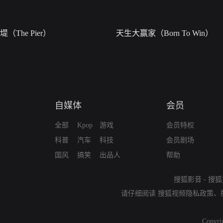
堤（The Pier）
天生大赢家（Born To Win）
自媒体
会员
全部
Kpop
游戏
会员特权
科普
汽车
科技
会员剧场
国风
搞笑
出品人
帮助
搜狐影音
-
搜狐
请仔细阅读
搜狐视频隐私政策
、
Copyri