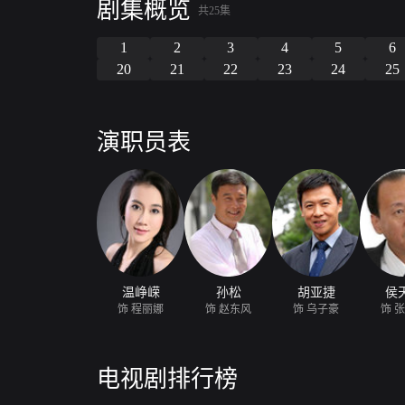
剧集概览
共25集
1
2
3
4
5
6
20
21
22
23
24
25
演职员表
温峥嵘
孙松
胡亚捷
侯
饰 程丽娜
饰 赵东风
饰 乌子豪
饰 
电视剧排行榜