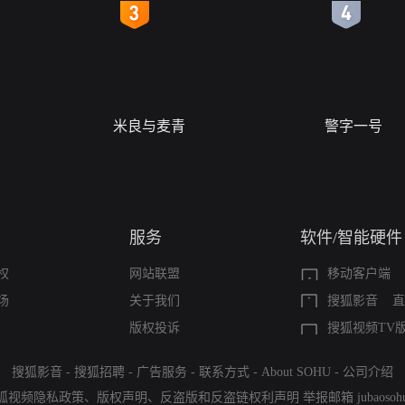
4
5
米良与麦青
警字一号
服务
软件/智能硬件
权
网站联盟
移动客户端
场
关于我们
搜狐影音
直
版权投诉
搜狐视频TV
搜狐影音
-
搜狐招聘
-
广告服务
-
联系方式
-
About SOHU
-
公司介绍
狐视频隐私政策
、
版权声明
、
反盗版和反盗链权利声明
举报邮箱
jubaoso