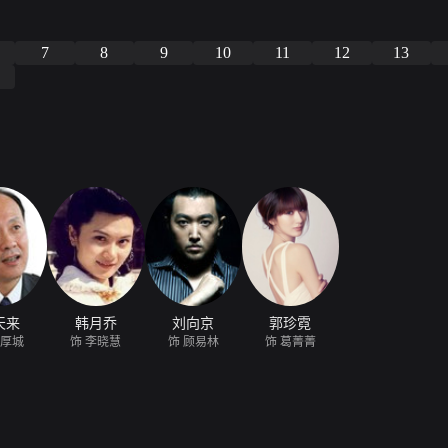
7
8
9
10
11
12
13
天来
韩月乔
刘向京
郭珍霓
张厚城
饰 李晓慧
饰 顾易林
饰 葛菁菁