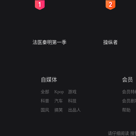
2
3
法医秦明第一季
操纵者
自媒体
会员
全部
Kpop
游戏
会员特
科普
汽车
科技
会员剧
国风
搞笑
出品人
帮助
请仔细阅读
搜