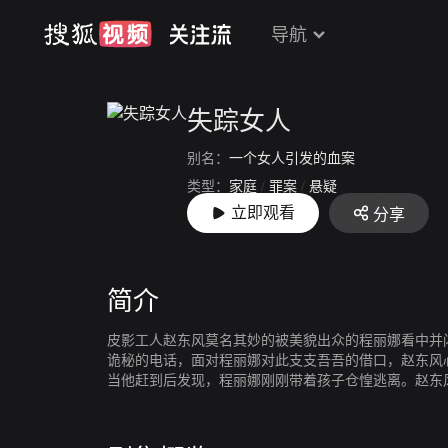
导航
失踪女人
别名：
一个女人引发的血案
类型：
家庭
/
罪案
/
悬疑
立即观看
分享
上映：
2005
简介
皮影工人赵东风莫名其妙的被美貌出众的程丽娜看中并
诡秘的电话，面对程丽娜对此支支吾吾的借口，赵东风
当他赶到后发现，程丽娜刚刚带着孩子仓惶逃离。赵东