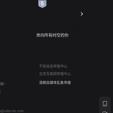
6
7
网络暴力有害信息举报
奔向所有时空的你
进错门的
12318 文化市场举报
算法推荐专项举报
亚运会举报专区
涉历史虚无举报
网络谣言信息专项
不良信息举报中心
涉政举报入口
北京互联网举报中心
涉未成年人举报
清朗自媒体乱象举报
播+
涉民族宗教有害信息举报
版
清朗·生活服务类内容举报
清朗春节网络环境整治
涉企举报专区
hu@sohu-inc.com