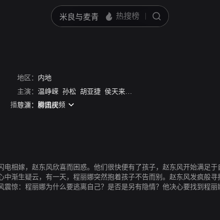
地区：
内地
主演：
温峥嵘
孙松
胡亚捷
侯天来
韩月乔
刘向京
郭珍霓
播放源：
腾讯视频
导演：
柳国庆
闪电相嫁，赵东风欣喜而困惑。他们很快便有了孩子，赵东风开始满足于
心中渐生疑云，有一天，程丽娜突然抱着孩子不告而别。赵东风发疯般寻
风震惊：程丽娜为什么要逃离自己？是否是另有隐情？他决心要找到程丽