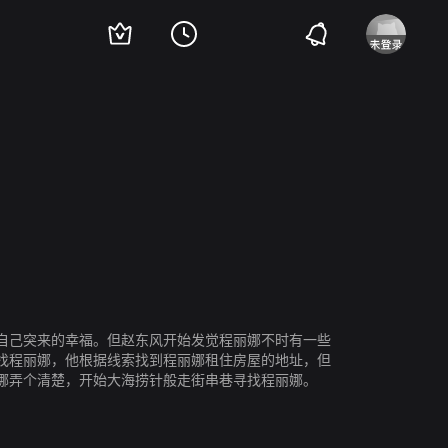
自己突来的幸福。但赵东风开始发觉程丽娜不时有一些
找程丽娜，他根据线索找到程丽娜租住房屋的地址，但
娜弄个清楚，开始大海捞针般走街串巷寻找程丽娜。