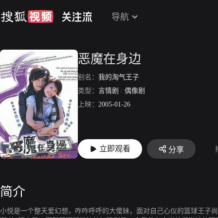
导航
恶魔在身边
别名：
我的淘气王子
类型：
言情剧
/
偶像剧
上映：
2005-01-26
立即观看
分享
简介
小悦是一个整天爱幻想，咋咋呼呼的大傻妹，面对自己心仪的篮球王子尚源