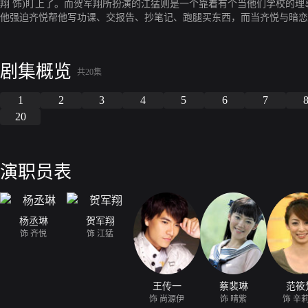
翔 饰)盯上了。而贺军翔所扮演的江猛则是一个靠着有个当他们学校的
他强迫齐悦帮他写功课、交报告、抄笔记、跑腿买东西，而当齐悦与暗恋
他也做的到。而这样的战争也最终让齐悦发现自己真正喜欢的人，原来不
剧集概览
共20集
1
2
3
4
5
6
7
20
演职员表
杨丞琳
贺军翔
饰 齐悦
饰 江猛
王传一
蔡裴琳
范筱
饰 尚源伊
饰 晴紫
饰 辛