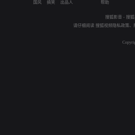
国风
搞笑
出品人
帮助
搜狐影音
-
搜狐
请仔细阅读
搜狐视频隐私政策
、
Copyri