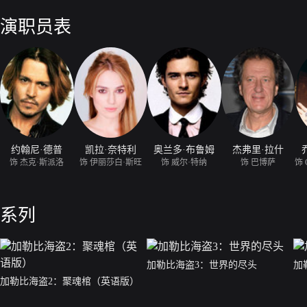
上横行霸道，一时成为整个加勒比海的霸主。一次，巴伯萨一伙袭击了罗
督的女儿伊莉莎白·斯万(凯拉·奈特丽 饰)和伊莉莎白青梅竹马的铁匠学徒
演职员表
想方设法救出了狱中的船长杰克，偷来英国皇家舰队最快的“拦截号“军舰
威尔和杰克发现，巴尔巴罗萨和他的海盗们身背着咒语，在每一个月光之
莉莎白正是解开咒语的关键。
约翰尼·德普
凯拉·奈特利
奥兰多·布鲁姆
杰弗里·拉什
饰 杰克·斯派洛
饰 伊丽莎白·斯旺
饰 威尔·特纳
饰 巴博萨
系列
加勒比海盗3：世界的尽头
加
加勒比海盗2：聚魂棺（英语版）