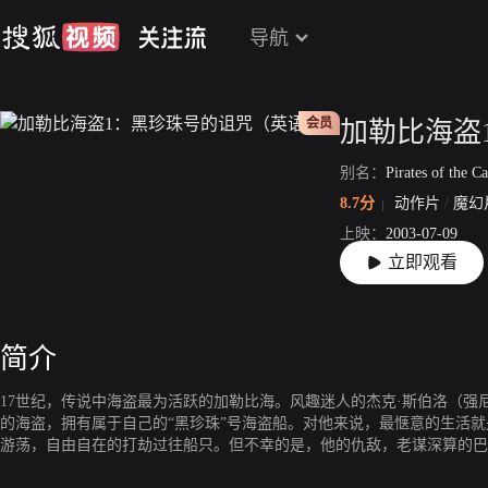
导航
会员
别名：
Pirates of the Caribbean: 
8.7分
动作片
/
魔幻
上映：
2003-07-09
立即观看
片长：
137分22秒
简介
17世纪，传说中海盗最为活跃的加勒比海。风趣迷人的杰克·斯伯洛（强尼
的海盗，拥有属于自己的“黑珍珠”号海盗船。对他来说，最惬意的生活就
游荡，自由自在的打劫过往船只。但不幸的是，他的仇敌，老谋深算的巴尔
了他的“黑珍珠”号。巴伯萨是一个无恶不作的坏蛋，他抢劫了杰克的“黑