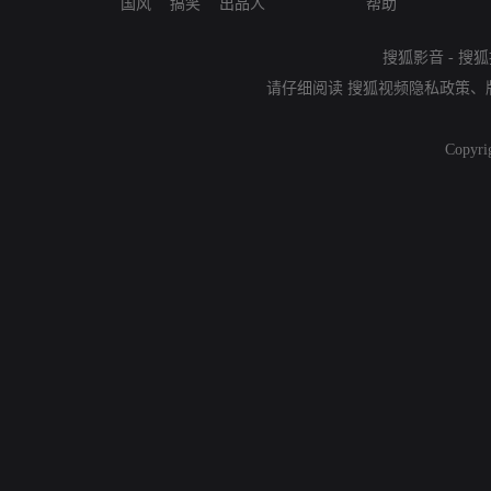
国风
搞笑
出品人
帮助
搜狐影音
-
搜狐
请仔细阅读
搜狐视频隐私政策
、
Copyri