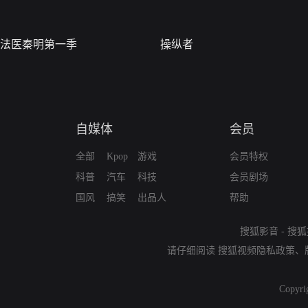
法医秦明第一季
操纵者
自媒体
会员
全部
Kpop
游戏
会员特权
科普
汽车
科技
会员剧场
国风
搞笑
出品人
帮助
搜狐影音
-
搜狐
请仔细阅读
搜狐视频隐私政策
、
Copyri