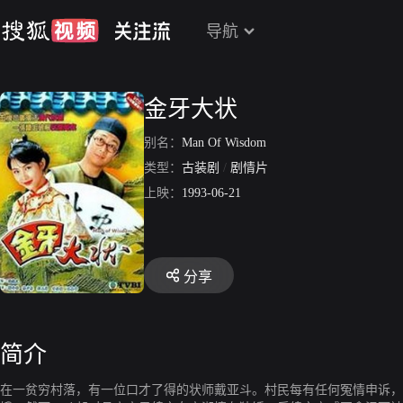
导航
金牙大状
别名：
Man Of Wisdom
类型：
古装剧
/
剧情片
上映：
1993-06-21
分享
简介
在一贫穷村落，有一位口才了得的状师戴亚斗。村民每有任何冤情申诉，