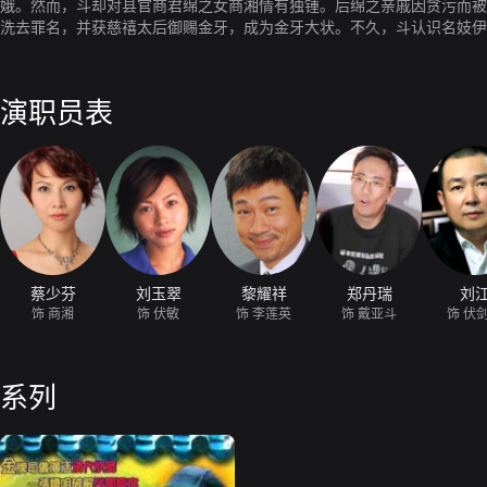
娥。然而，斗却对县官商君绵之女商湘情有独锺。后绵之亲戚因贪污而被
洗去罪名，并获慈禧太后御赐金牙，成为金牙大状。不久，斗认识名妓伊
铁梁。究竟斗能否为自己洗脱罪名？真凶又会否被绳之于法？
演职员表
蔡少芬
刘玉翠
黎耀祥
郑丹瑞
刘
饰 商湘
饰 伏敏
饰 李莲英
饰 戴亚斗
饰 伏
系列