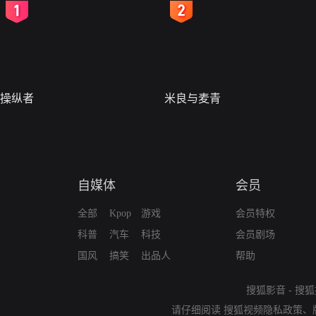
2
3
操纵者
米良与麦青
自媒体
会员
全部
Kpop
游戏
会员特权
科普
汽车
科技
会员剧场
国风
搞笑
出品人
帮助
搜狐影音
-
搜狐
请仔细阅读
搜狐视频隐私政策
、