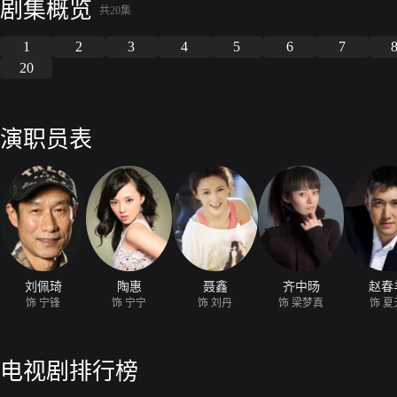
剧集概览
琴吹起那首《相别》，夏天黯然回头，一见是宁宁，便奇迹般地站了起来
共20集
1
2
3
4
5
6
7
20
演职员表
刘佩琦
陶惠
聂鑫
齐中旸
赵春
饰 宁锋
饰 宁宁
饰 刘丹
饰 梁梦真
饰 夏
电视剧排行榜