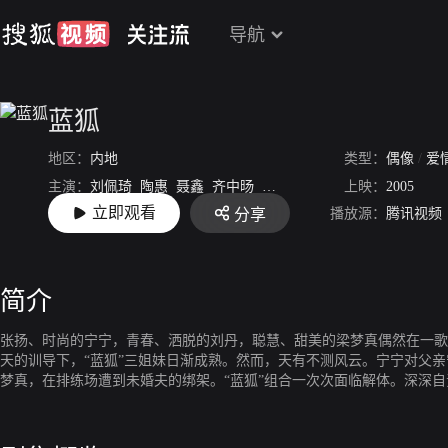
导航
蓝狐
地区：
内地
类型：
偶像
/
爱
主演：
刘佩琦
陶惠
聂鑫
齐中旸
赵春羊
罗葳
上映：
2005
立即观看
播放源：
腾讯视频
分享
导演：
孔令晨
简介
张扬、时尚的宁宁，青春、洒脱的刘丹，聪慧、甜美的梁梦真偶然在一歌
天的训导下，“蓝狐”三姐妹日渐成熟。然而，天有不测风云。宁宁对父
梦真，在排练场遭到未婚夫的绑架。“蓝狐”组合一次次面临解体。深深
成为她们共同的父亲。在宁锋的关爱和夏天的调教下，在一次音乐竞赛中
却被人打成了双脚残废，不知去向。在蓝狐最危机的时刻，一个南方的老
爱着夏天的宁宁一直放心不下夏天，在他的逼问下，宁峰终于告诉了宁宁