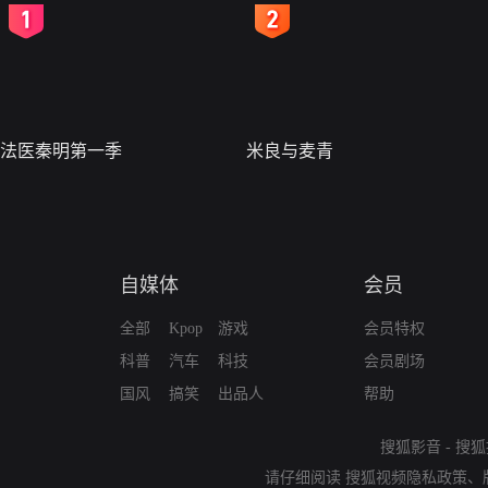
2
3
法医秦明第一季
米良与麦青
自媒体
会员
全部
Kpop
游戏
会员特权
科普
汽车
科技
会员剧场
国风
搞笑
出品人
帮助
搜狐影音
-
搜狐
请仔细阅读
搜狐视频隐私政策
、