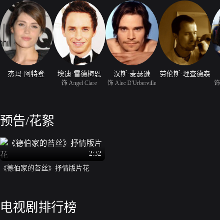
杰玛·阿特登
埃迪·雷德梅恩
汉斯·麦瑟逊
劳伦斯·理查德森
饰 Angel Clare
饰 Alec D'Urberville
饰 
预告/花絮
2:32
《德伯家的苔丝》抒情版片花
电视剧排行榜