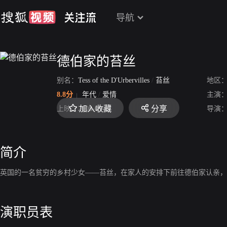
导航
德伯家的苔丝
别名：
Tess of the D'Urbervilles
/
苔丝
地区
8.8分
年代
/
爱情
主演
加入收藏
分享
上映：
2008-09-14
导演
简介
英国的一名贫穷的乡村少女——苔丝，在家人的安排下前往德伯家认亲，
演职员表