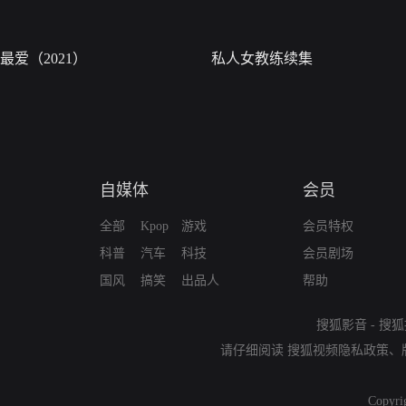
最爱（2021）
私人女教练续集
自媒体
会员
全部
Kpop
游戏
会员特权
科普
汽车
科技
会员剧场
国风
搞笑
出品人
帮助
搜狐影音
-
搜狐
请仔细阅读
搜狐视频隐私政策
、
Copyri