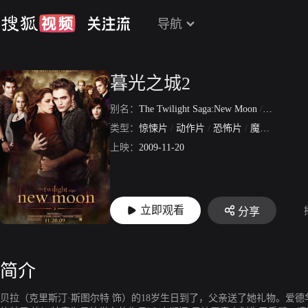
导航
暮光之城2
别名：
The Twilight Saga:New Moon
/
暮色2:新
类型：
惊悚片
/
动作片
/
恐怖片
/
魔幻片
/
爱情
上映：
2009-11-20
立即观看
分享
简介
贝拉（克里斯汀·斯图尔特 饰）的18岁生日到了，父亲送了她礼物。爱