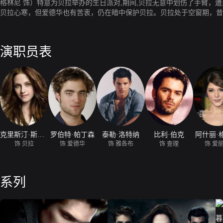
格林尼 饰）特意为贝拉举办的生日派对,期间,贝拉无意中划伤了手臂
贝拉心寒，但爱德华也有苦衷，仍在暗中保护贝拉。贝拉处于空窗期，昔日
人,专门对付吸血鬼。与此同时，不知情的爱德华以为贝拉自杀，心灰意
演职员表
克里斯汀·斯图尔特
罗伯特·帕丁森
泰勒·洛特纳
比利·伯克
阿什丽·
饰 贝拉
饰 爱德华
饰 雅各布
饰 查理
饰 爱
系列
暮