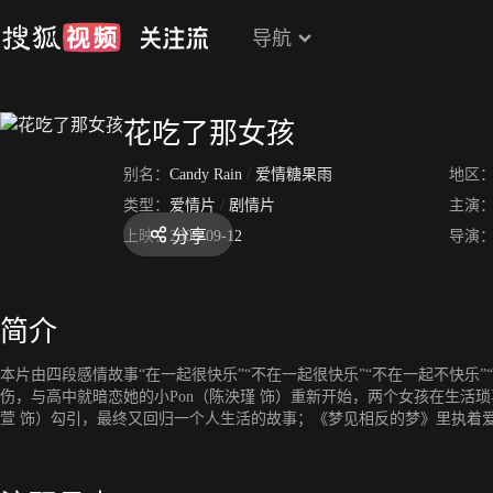
导航
花吃了那女孩
别名：
Candy Rain
/
爱情糖果雨
地区
类型：
爱情片
/
剧情片
主演
分享
上映：
2008-09-12
导演
简介
本片由四段感情故事“在一起很快乐”“不在一起很快乐”“不在一起不快乐
伤，与高中就暗恋她的小Pon（陈泱瑾 饰）重新开始，两个女孩在生活
萱 饰）勾引，最终又回归一个人生活的故事；《梦见相反的梦》里执着爱情却
见，三年后Summer带着孩子终与Spancer重逢；《像花吃了那女孩》花