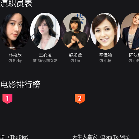
演职员表
林嘉欣
王心凌
魏如萱
辛佳颖
陈泱
饰 Ricky
饰 Ricky前女友
饰 Lin
饰 小捷
饰 小P
电影排行榜
2
3
堤（The Pier）
天生大赢家（Born To Win）