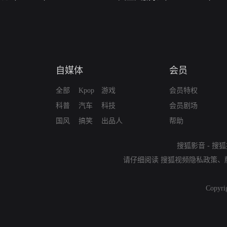
自媒体
会员
全部
Kpop
游戏
会员特权
科普
汽车
科技
会员剧场
国风
搞笑
出品人
帮助
搜狐影音
-
搜狐
请仔细阅读
搜狐视频隐私政策
、
Copyri