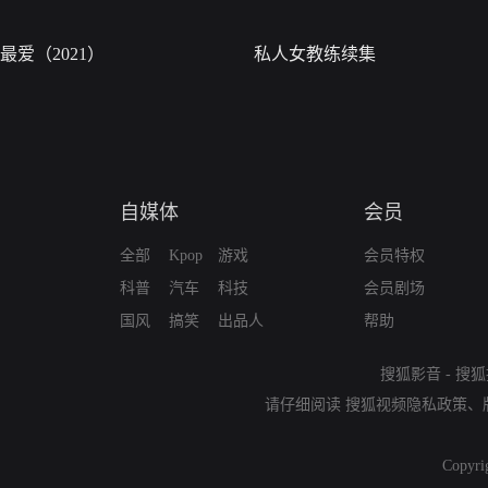
最爱（2021）
私人女教练续集
自媒体
会员
全部
Kpop
游戏
会员特权
科普
汽车
科技
会员剧场
国风
搞笑
出品人
帮助
搜狐影音
-
搜狐
请仔细阅读
搜狐视频隐私政策
、
Copyri