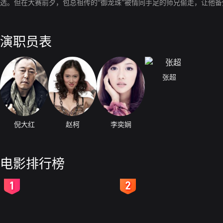
选。但在大赛前夕，包总祖传的“御龙珠”被情同手足的师兄偷走，让他
演职员表
张超
倪大红
赵柯
李奕娴
电影排行榜
2
3