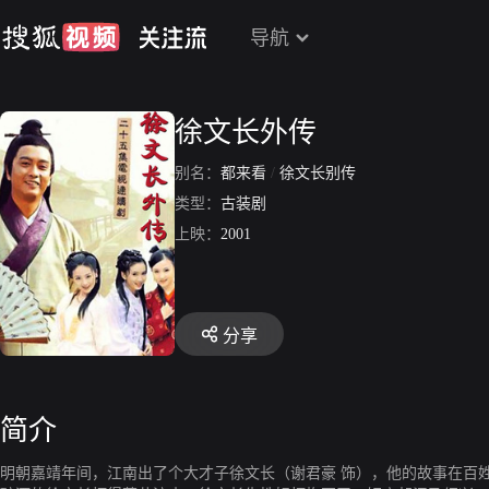
导航
徐文长外传
别名：
都来看
/
徐文长别传
类型：
古装剧
上映：
2001
分享
简介
明朝嘉靖年间，江南出了个大才子徐文长（谢君豪 饰），他的故事在百