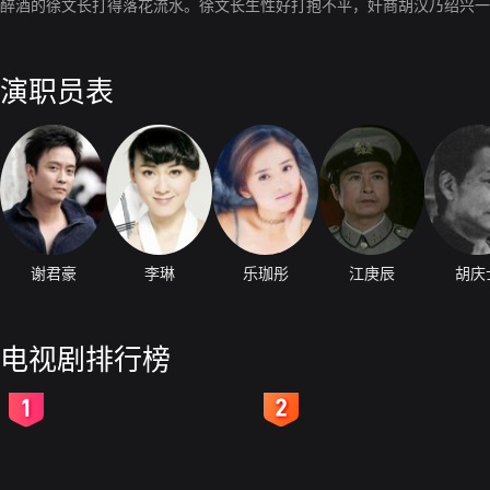
醉酒的徐文长打得落花流水。徐文长生性好打抱不平，奸商胡汉乃绍兴一
演职员表
谢君豪
李琳
乐珈彤
江庚辰
胡庆
电视剧排行榜
2
3