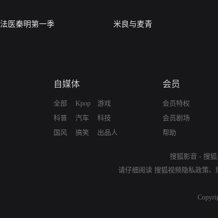
法医秦明第一季
米良与麦青
自媒体
会员
全部
Kpop
游戏
会员特权
科普
汽车
科技
会员剧场
国风
搞笑
出品人
帮助
搜狐影音
-
搜狐
请仔细阅读
搜狐视频隐私政策
、
Copyri