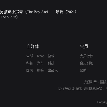
男孩与小提琴（The Boy And
最爱（2021）
The Violin）
自媒体
会员
全部
Kpop
游戏
会员特权
科普
汽车
科技
会员剧场
国风
搞笑
出品人
帮助
搜狐影音
-
搜狐
请仔细阅读
搜狐视频隐私政策
、
Copyri