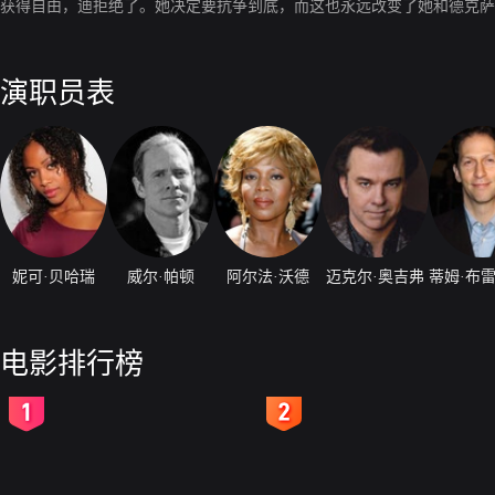
获得自由，迪拒绝了。她决定要抗争到底，而这也永远改变了她和德克萨
演职员表
妮可·贝哈瑞
威尔·帕顿
阿尔法·沃德
迈克尔·奥吉弗
电影排行榜
2
3