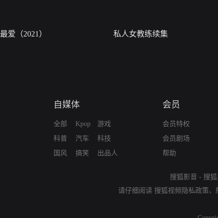
最爱（2021）
私人女教练续集
自媒体
会员
全部
Kpop
游戏
会员特权
科普
汽车
科技
会员剧场
国风
搞笑
出品人
帮助
搜狐影音
-
搜狐
请仔细阅读
搜狐视频隐私政策
、
Copyri