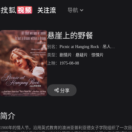
导航
悬崖上的野餐
别名：
Picnic at Hanging Rock
/
吊人岩的野餐
/
类型：
剧情片
/
悬疑片
/
惊悚片
上映：
1975-08-08
分享
简介
1900年的情人节，沿用英式教育的澳洲亚普利亚德女子学院组织了一