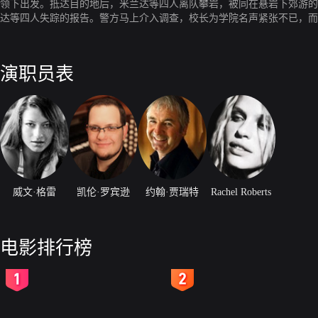
领下出发。抵达目的地后，米兰达等四人离队攀岩，被同在悬岩下郊游
达等四人失踪的报告。警方马上介入调查，校长为学院名声紧张不已，而
拉在绝望中被校长赶回孤儿院，她选择了自杀。
演职员表
威文·格雷
凯伦·罗宾逊
约翰·贾瑞特
Rachel Roberts
电影排行榜
2
3