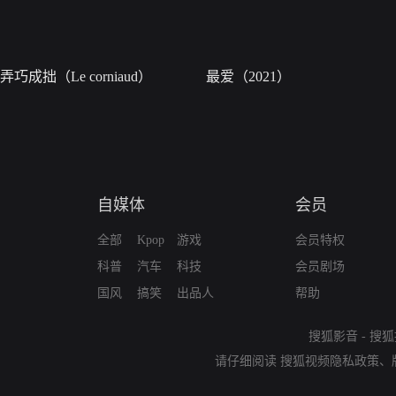
弄巧成拙（Le corniaud）
最爱（2021）
自媒体
会员
全部
Kpop
游戏
会员特权
科普
汽车
科技
会员剧场
国风
搞笑
出品人
帮助
搜狐影音
-
搜狐
请仔细阅读
搜狐视频隐私政策
、