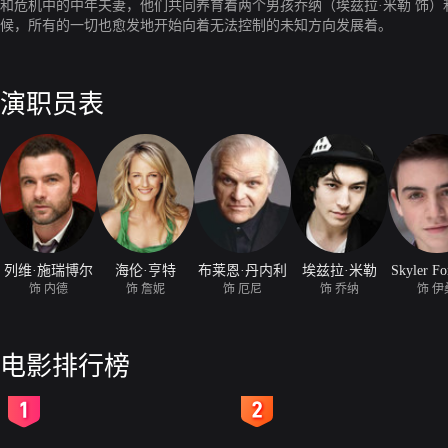
和危机中的中年夫妻，他们共同养育着两个男孩乔纳（埃兹拉·米勒 饰）
候，所有的一切也愈发地开始向着无法控制的未知方向发展着。
演职员表
列维·施瑞博尔
海伦·亨特
布莱恩·丹内利
埃兹拉·米勒
Skyler Fo
饰 内德
饰 詹妮
饰 厄尼
饰 乔纳
饰 伊
电影排行榜
2
3