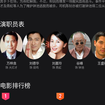
其手下在场，为燕虹解围，不过，却因而爆发一场腥风血雨恶斗。事件平
才及燕虹等人为了掩护钟池逃脱而被杀，司机陈钊亦被打跛钟池得二位从
平、互利条约，大家亦推举钟池为教父，称他为“池叔”，唐人街呈现一
池叔的越南华侨范大同，怂恿他们伏击池叔，结果池叔被杀，波比及丹尼
演职员表
万梓良
刘德华
刘嘉玲
谷峰
王盛
饰 大烂才
饰 烧鸡
饰 燕虹
饰 钟池
电影排行榜
2
3