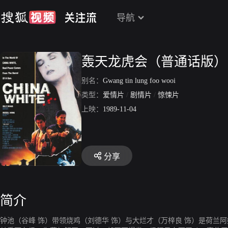
导航
轰天龙虎会（普通话版）
别名：
Gwang tin lung foo wooi
类型：
爱情片
/
剧情片
/
惊悚片
上映：
1989-11-04
分享
简介
钟池（谷峰 饰）带领烧鸡（刘德华 饰）与大烂才（万梓良 饰）是荷兰