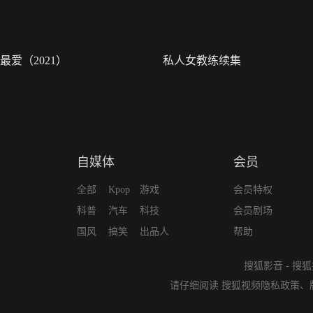
最爱（2021）
私人女教练续集
自媒体
会员
全部
Kpop
游戏
会员特权
科普
汽车
科技
会员剧场
国风
搞笑
出品人
帮助
搜狐影音
-
搜狐
请仔细阅读
搜狐视频隐私政策
、