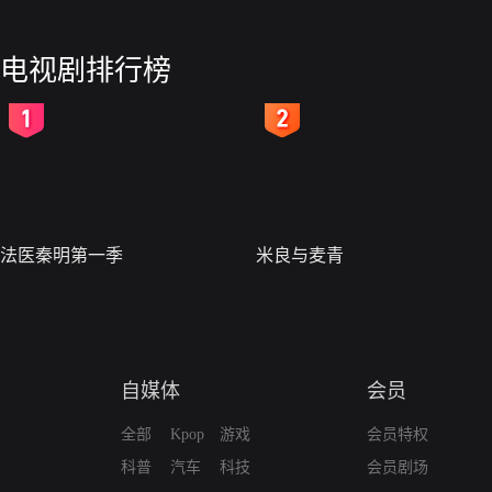
电视剧排行榜
2
3
法医秦明第一季
米良与麦青
自媒体
会员
全部
Kpop
游戏
会员特权
科普
汽车
科技
会员剧场