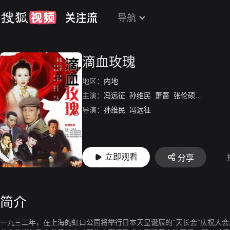
导航
滴血玫瑰
地区：
内地
主演：
冯远征
孙维民
萧蔷
张伦硕
于明加
导演：
孙维民
冯远征
立即观看
分享
简介
一九三二年，在上海的虹口公园将举行日本天皇诞辰的“天长会”庆祝大