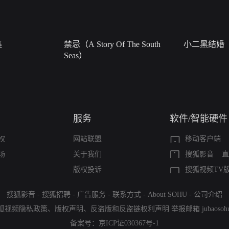
集
禁忌（A Story Of The South
小二黑结婚
Seas）
服务
软件/智能硬件
权
网站联盟
移动客户端
场
关于我们
搜狐影音
直
版权投诉
搜狐视频TV
搜狐影音
-
搜狐招聘
-
广告服务
-
联系方式
-
About SOHU
-
公司介绍
狐视频隐私政策
、
版权声明
、
反盗版和反盗链权利声明
举报邮箱
jubaoso
备案号：
京ICP证030367号-1