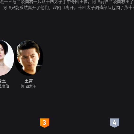
助燕十三与兰陵国君一起从十四太子手中夺回王位，阿飞前往兰陵国救出了
，阿飞只能黯然离开了他们。趁阿飞离开，十四太子调遣部队包围了燕十
曼玉
王霄
法魔仙
饰 四太子
4
5