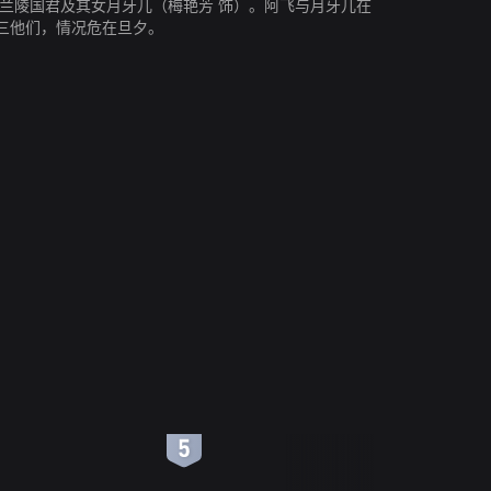
兰陵国君及其女月牙儿（梅艳芳 饰）。阿飞与月牙儿在
三他们，情况危在旦夕。
6
7