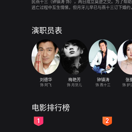
民燕十三（钟镇涛 饰），两日成立莫逆之交。为了帮
逃亡过程中互生情愫，但月牙儿早已与燕十三订下婚约
演职员表
刘德华
梅艳芳
钟镇涛
张
饰 阿飞
饰 月牙儿
饰 燕十三
饰 护
电影排行榜
2
3