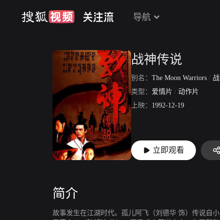
导航
战神传说
别名：
The Moon Warriors
/
战
类型：
爱情片
/
动作片
上映：
1992-12-19
立即观看
简介
故事发生在江湖时代。孤儿阿飞（刘德华 饰）传说自