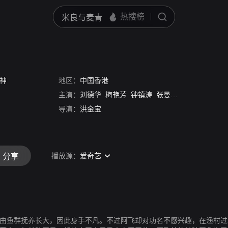
神
地区：
中国香港
主演：
刘德华
梅艳芳
钟镇涛
张曼玉
王霄
导演：
洪金宝
播放源：
爱奇艺
分享
小由鱼群抚养长大，因此身手不凡。不过阿飞却对功名不感兴趣，在渔村