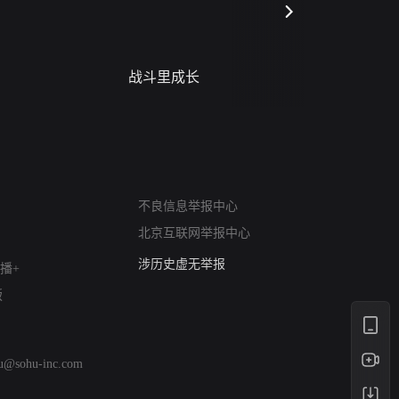
战斗里成长
蝎尾谋杀案（L
scorpione
网络暴力有害信息举报
12318 文化市场举报
不良信息举报中心
算法推荐专项举报
北京互联网举报中心
亚运会举报专区
涉历史虚无举报
播+
网络谣言信息专项
版
涉政举报入口
涉未成年人举报
清朗自媒体乱象举报
hu@sohu-inc.com
涉民族宗教有害信息举报