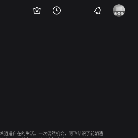
过着逍遥自在的生活。一次偶然机会，阿飞结识了前朝遗