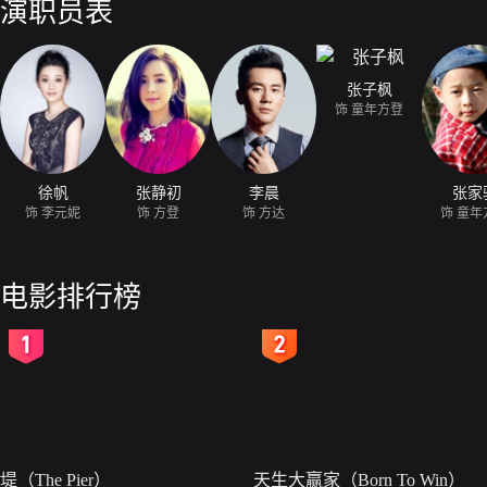
演职员表
张子枫
饰 童年方登
徐帆
张静初
李晨
张家
饰 李元妮
饰 方登
饰 方达
饰 童年
电影排行榜
2
3
堤（The Pier）
天生大赢家（Born To Win）