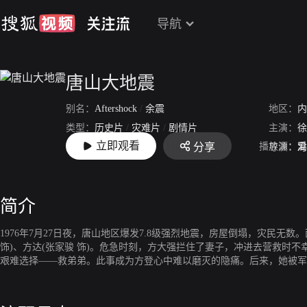
导航
唐山大地震
别名：
Aftershock
/
余震
地区：
内
类型：
历史片
/
灾难片
/
剧情片
主演：
徐
立即观看
播放源：
爱
分享
上映：
2010-07-22
导演：
冯
简介
1976年7月27日夜，唐山地区爆发7.8级强烈地震，房屋倒塌，灾民无
饰)、方达(张家骏 饰)。危急时刻，方大强拦住了妻子，冲进去营救时
艰难选择——救弟弟。此事成为方登心中难以磨灭的隐痛。后来，她被军人王
产生了感情……方达被救却断了胳膊，李元妮以无私的母爱抚养他成人。成年
因为5·12汶川地震再次发生了交叠。