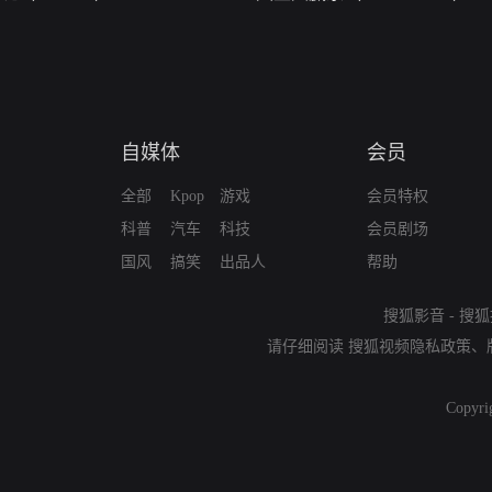
自媒体
会员
全部
Kpop
游戏
会员特权
科普
汽车
科技
会员剧场
国风
搞笑
出品人
帮助
搜狐影音
-
搜狐
请仔细阅读
搜狐视频隐私政策
、
Copyri