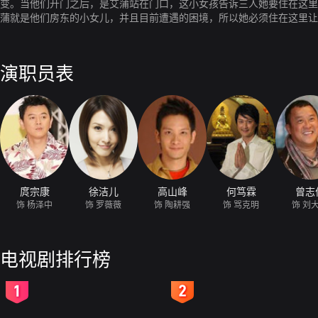
变。当他们开门之后，是艾蒲站在门口，这小女孩告诉三人她要住在这里
蒲就是他们房东的小女儿，并且目前遭遇的困境，所以她必须住在这里让
选择只好答应，星爷安顿好艾蒲，随即启程到瑞士找寻大山的下落，留下
演职员表
庹宗康
徐洁儿
高山峰
何笃霖
曾志
饰 杨泽中
饰 罗薇薇
饰 陶耕强
饰 骂克明
饰 刘
电视剧排行榜
2
3