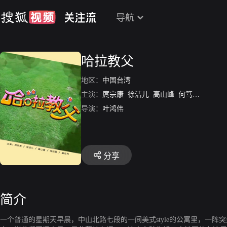
导航
哈拉教父
地区：
中国台湾
主演：
庹宗康
徐洁儿
高山峰
何笃霖
曾志伟
导演：
叶鸿伟
分享
简介
一个普通的星期天早晨，中山北路七段的一间美式style的公寓里，一