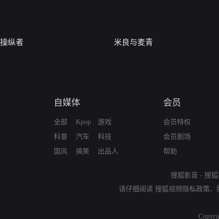
操纵者
米良与麦青
自媒体
会员
全部
Kpop
游戏
会员特权
科普
汽车
科技
会员剧场
国风
搞笑
出品人
帮助
搜狐影音
-
搜狐
请仔细阅读
搜狐视频隐私政策
、
Copyri