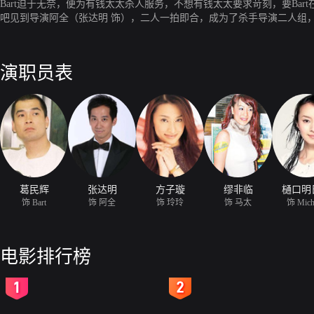
Bart迫于无奈，便为有钱太太杀人服务，不想有钱太太要求苛刻，要Bar
吧见到导演阿全（张达明 饰），二人一拍即合，成为了杀手导演二人组，
演职员表
葛民辉
张达明
方子璇
缪非临
樋口明
饰 Bart
饰 阿全
饰 玲玲
饰 马太
饰 Mich
电影排行榜
2
3