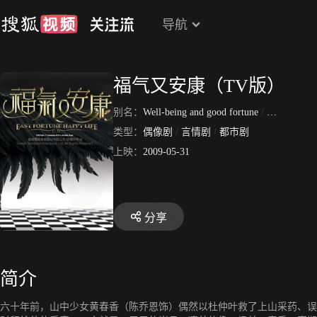
导航
福气又安康（TV版）
别名：
Well-being and good fortune
/
福氣又安
类型：
偶像剧
/
言情剧
/
都市剧
上映：
2009-05-31
分享
简介
六十年前，山中少女黄春香（陈乔恩饰）偶然以杜仲叶救了上山采药、误