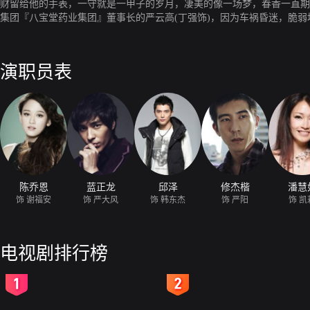
财留给他的手表，一守就是一甲子的岁月，凄美的像一场梦，春香一直期
集团『八宝堂药业集团』董事长的严云高(丁强饰)，因为车祸昏迷，脆
的子孙陆续赶到；看见云高病危，除了没有野心的外孙严阳（修杰楷饰）
吧！”这话传到刚好偷偷来医院、私下医治香港脚病患赚外快的福安耳里
云高，闻著熟悉的味道，云高朦胧苏醒，依稀见到福安的面孔，忆起某张
演职员表
事，两人都对对方留下不好的印象，却不知，这只是他们缘份的开端。福
皮蛋；因为福安从死神那里又多要了点时间，云高醒来后，对这群没人性
后悔的是六十年前说谎欺骗春香！原来春香口中的旺财就是他，当初为了
是，春香死守著这份初恋，而云高却是在遇见福安后，才突然想起来的。
大风也在“主播地下女友”珍珍（王怡仁饰）的建议下，亲自来到满福山
来找牛樟芝，就义正词严的教训了他一顿；而两人因为一场意外，福安的
村，下山去寻找奶奶口中的初恋情人“旺财爷爷”，只是福安刚下山，云
与“屁蛋”。云高在他的八十大寿上宣布：“我要把市值八百亿的八宝堂继
兰”将她杀掉，一了百了。正牌的福安在寻找旺财爷爷的时候，阴错阳差
陈乔恩
蓝正龙
邱泽
修杰楷
潘慧
市，无处可去，只好暂栖公园过夜。夜里下雨，隔天皮蛋发高烧，身无分
饰 谢福安
饰 严大风
饰 韩东杰
饰 严阳
饰 凯
东杰来访，因为他欠福安一个恩情，所以留下名片，要福安有事找他帮忙
两人之间曾经所发生的一切可是没想到东杰曲解了福安的的意思，以为那
为那顿晚餐亲自下厨，这是出乎福安的意料的，想不到每天火拼的东杰会
电视剧排行榜
在回家与爷爷姑姑等用餐时，姑姑等大夸自己的功劳，并把弄好的广告展
他的的女孩谢福安！连夜更改寻人启事，随后福安竟遭到了一场突如其来
2
3