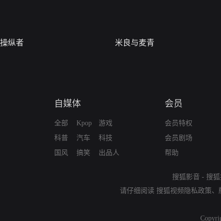
操纵者
米良与麦青
自媒体
会员
全部
Kpop
游戏
会员特权
科普
汽车
科技
会员剧场
国风
搞笑
出品人
帮助
搜狐影音
-
搜狐
请仔细阅读
搜狐视频隐私政策
、
Copyri