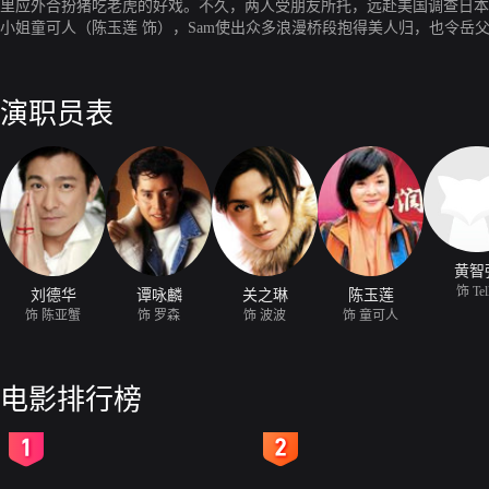
里应外合扮猪吃老虎的好戏。不久，两人受朋友所托，远赴美国调查日本
小姐童可人（陈玉莲 饰），Sam使出众多浪漫桥段抱得美人归，也令
亚蟹为搭救Sam，被对方废了自己引以为傲的快手。面对宫本的咄咄逼人
演职员表
黄智
饰 Tel
刘德华
谭咏麟
关之琳
陈玉莲
饰 陈亚蟹
饰 罗森
饰 波波
饰 童可人
电影排行榜
2
3