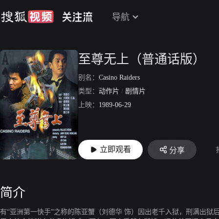
导航
至尊无上（普通话版）
别名：
Casino Raiders
类型：
动作片
/
剧情片
上映：
1989-06-29
立即观看
分享
简介
有“亚洲第一快手”之称的陈亚蟹（刘德华 饰）因出老千入狱，刑满出狱后