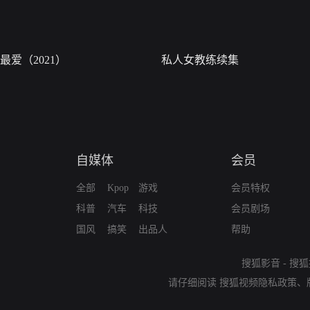
最爱（2021）
私人女教练续集
自媒体
会员
全部
Kpop
游戏
会员特权
科普
汽车
科技
会员剧场
国风
搞笑
出品人
帮助
搜狐影音
-
搜狐
请仔细阅读
搜狐视频隐私政策
、