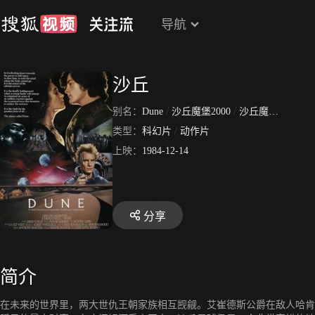
导航
沙丘
别名：
Dune
/
沙丘魔堡2000
/
沙丘魔堡
/
星际
类型：
科幻片
/
动作片
上映：
1984-12-14
分享
简介
在未来的世界里，两大世仇王朝家族相互觊觎。艾崔德斯公爵在敌人哈肯