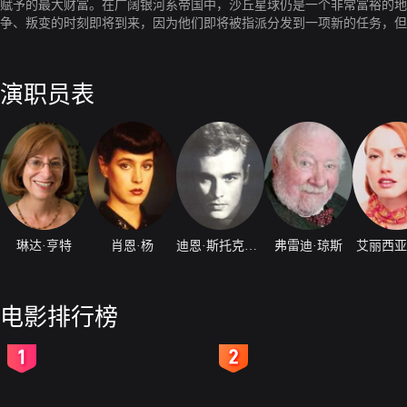
赋予的最大财富。在广阔银河系帝国中，沙丘星球仍是一个非常富裕的地
争、叛变的时刻即将到来，因为他们即将被指派分发到一项新的任务，但
演职员表
琳达·亨特
肖恩·杨
迪恩·斯托克维尔
弗雷迪·琼斯
艾丽西亚
电影排行榜
2
3