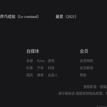
弄巧成拙（Le corniaud）
最爱（2021）
自媒体
会员
全部
Kpop
游戏
会员特权
科普
汽车
科技
会员剧场
国风
搞笑
出品人
帮助
搜狐影音
-
搜狐
请仔细阅读
搜狐视频隐私政策
、
Copyri