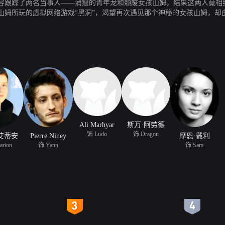
容跟踪了两名当事人——消瘦的青年龙和颓废女孩山姆，结果这两人竟相
姆所玩的虚拟网络游戏“黑洞”，渴望再次遇见那个神秘的女孩山姆，却
Ali Marhyar
斯万·阿劳德
饰 Ludo
饰 Dragon
艾蒂安
Pierre Niney
摩恩·戴利
rion
饰 Yann
饰 Sam
4
5