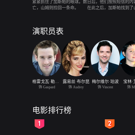
紧紧抓住了加斯帕的眼球。数日后，他们按照短信的内
亡，山姆则捡回一条命。 在此之后，加斯帕找到了山
演职员表
格雷戈瓦·勒普兰斯·林盖
露易丝·布尔昆
梅尔维尔·珀波
宝林·
饰 Gaspard
饰 Audrey
饰 Vincent
饰 Ma
电影排行榜
2
3