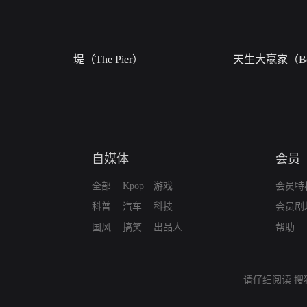
堤（The Pier）
天生大赢家（Bor
自媒体
会员
全部
Kpop
游戏
会员特
科普
汽车
科技
会员剧
国风
搞笑
出品人
帮助
请仔细阅读
搜