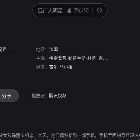
视界
/
黑欲天堂
地区：
法国
主演：
格雷戈瓦·勒普兰斯·林盖
露易丝·布尔昆
梅尔
导演：
吉尔·马尔相
播放源：
腾讯视频
分享
龄女孩马丽安相恋。某天，他们偶然拾到一部手机，手机里面的奇怪短信