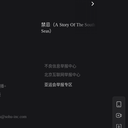
禁忌（A Story Of The South
火球（Ball 
Seas）
网络暴力有害信息举报
不良信息举报中心
12318 文化市场举报
北京互联网举报中心
算法推荐专项举报
亚运会举报专区
播+
涉历史虚无举报
版
网络谣言信息专项
涉政举报入口
涉未成年人举报
hu@sohu-inc.com
清朗自媒体乱象举报