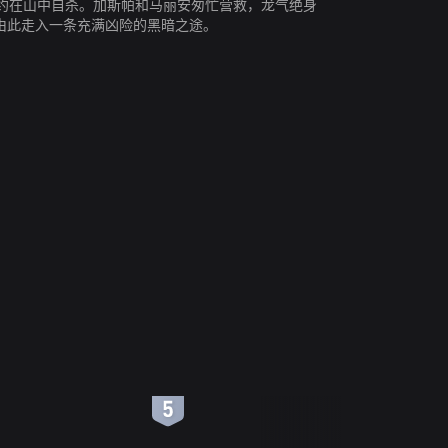
约在山中自杀。加斯帕和马丽安匆忙营救，龙气绝身
由此走入一条充满凶险的黑暗之途。
6
7