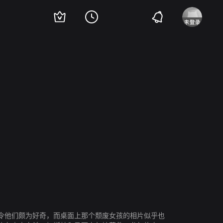
维尔·珀波
宝林·艾蒂安
Pierre Niney
Ali Marhyar
斯万·阿劳德
摩恩·戴利
令他们颇为好奇，而桌面上那个颓废女孩的相片似乎也