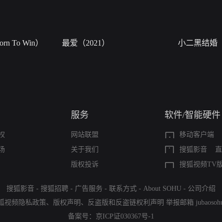
n To Win）
最爱（2021）
小二黑结婚
服务
软件/智能硬件
权
网站联盟
移动客户端
场
关于我们
搜狐影音
直
版权投诉
搜狐视频TV
搜狐影音
-
搜狐招聘
-
广告服务
-
联系方式
-
About SOHU
-
公司介绍
狐视频隐私政策
、
版权声明
、
反盗版和反盗链权利声明
举报邮箱
jubaoso
备案号：
京ICP证030367号-1