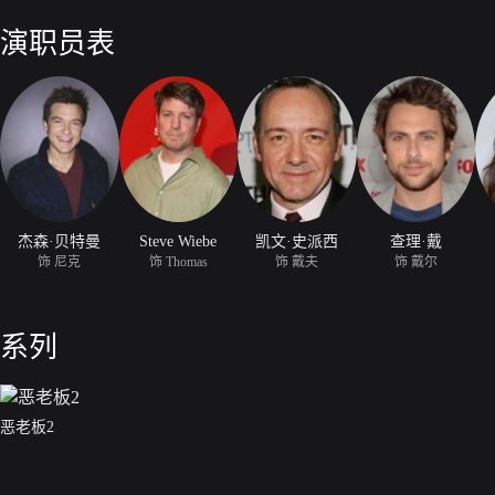
演职员表
杰森·贝特曼
Steve Wiebe
凯文·史派西
查理·戴
饰 尼克
饰 Thomas
饰 戴夫
饰 戴尔
系列
恶老板2