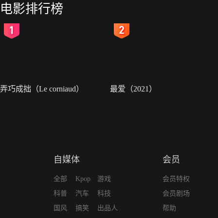
电影排行榜
2
3
弄巧成拙（Le corniaud）
最爱（2021）
自媒体
会员
全部
Kpop
游戏
会员特权
科普
汽车
科技
会员剧场
国风
搞笑
出品人
帮助