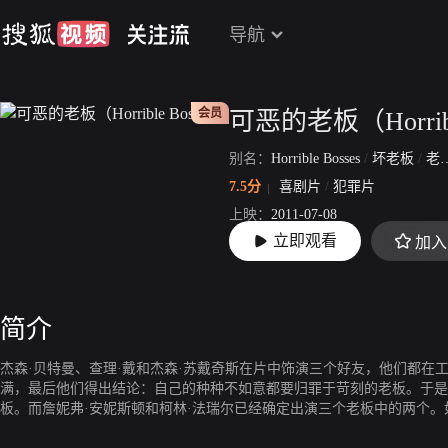
导航
会员
可恶的老板（Horribl
别名：
Horrible Bosses
/
坏老板
/
老板不是人
7.5分
喜剧片
/
犯罪片
上映：
2011-07-08
立即观看
加入
片长：
93分39秒
简介
杰森·贝特曼、查理·戴和杰森·苏戴奇斯在片中饰演三个好友，他们都在
满，最后他们得出结论：自己的种种不如意都要归罪于苛刻的老板。于是
板。而詹妮弗·安妮斯顿和柯林·法瑞尔已经确定出演三个老板中的两个。
个老板。另外，杰米·福克斯已经确定出演一名骗子艺术家，他将给主角