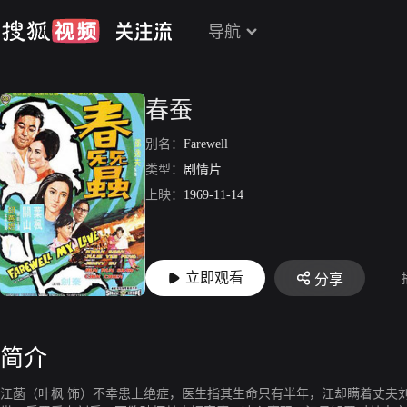
导航
春蚕
别名：
Farewell
类型：
剧情片
上映：
1969-11-14
立即观看
分享
简介
江菡（叶枫 饰）不幸患上绝症，医生指其生命只有半年，江却瞒着丈夫