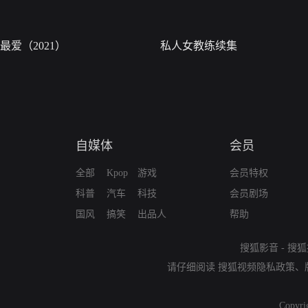
最爱（2021）
私人女教练续集
自媒体
会员
全部
Kpop
游戏
会员特权
科普
汽车
科技
会员剧场
国风
搞笑
出品人
帮助
搜狐影音
-
搜狐
请仔细阅读
搜狐视频隐私政策
、
Copyri