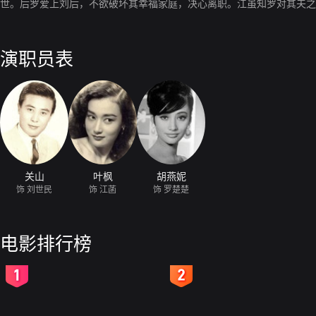
世。后罗爱上刘后，不欲破坏其幸福家庭，决心离职。江虽知罗对其夫
演职员表
关山
叶枫
胡燕妮
饰 刘世民
饰 江菡
饰 罗楚楚
电影排行榜
2
3