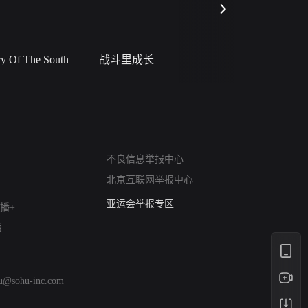
 Of The South
战斗里成长
私人女教
网络暴力有害信息举报
不良信息举报中心
12318 文化市场举报
北京互联网举报中心
算法推荐专项举报
亚运会举报专区
播+
涉历史虚无举报
版
网络谣言信息专项
涉政举报入口
涉未成年人举报
hu@sohu-inc.com
清朗自媒体乱象举报