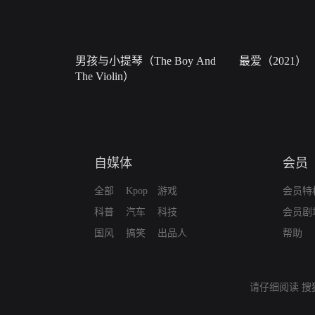
男孩与小提琴（The Boy And
最爱（2021）
The Violin）
自媒体
会员
全部
Kpop
游戏
会员特
科普
汽车
科技
会员剧
国风
搞笑
出品人
帮助
请仔细阅读
搜