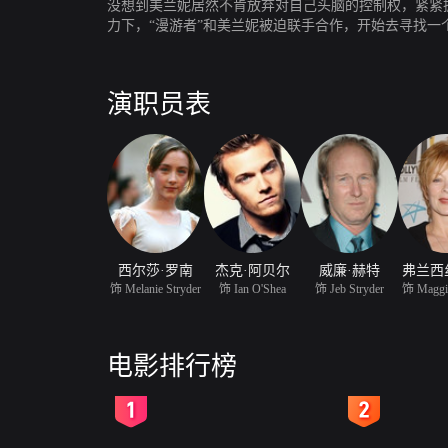
没想到美兰妮居然不肯放弃对自己头脑的控制权，紧紧
力下，“漫游者”和美兰妮被迫联手合作，开始去寻找一
演职员表
西尔莎·罗南
杰克·阿贝尔
威廉·赫特
弗兰西
饰 Melanie Stryder
饰 Ian O'Shea
饰 Jeb Stryder
饰 Maggie
电影排行榜
2
3