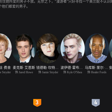
抓住她所爱的男子不放。无奈之下，“漫游者”只好寻找一个美兰妮不认识
个他们都爱的男子。
丝·费舍
麦克斯·艾恩斯
钱德勒·坎特布瑞
波伊德·霍布鲁克
马库斯·里尔·布朗
 Stryder
饰 Jared Howe
饰 Jamie Stryder
饰 Kyle O'Shea
饰 Healer Fords
4
5