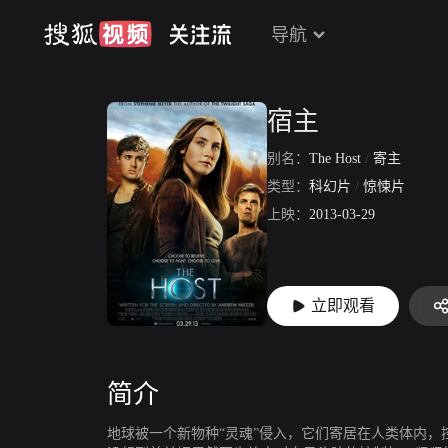
导航
宿主
别名：
The Host
/
寄主
类型：
科幻片
/
惊悚片
上映：
2013-03-29
立即观看
简介
地球被一个新物种“灵魂”侵入，它们寄居在人类体内，