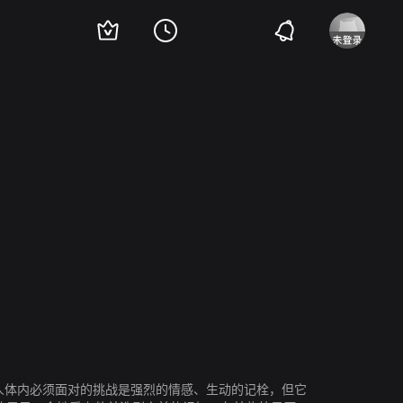
·费舍
麦克斯·艾恩斯
钱德勒·坎特布瑞
波伊德·霍布鲁克
马库斯·里尔·
在人体内必须面对的挑战是强烈的情感、生动的记栓，但它