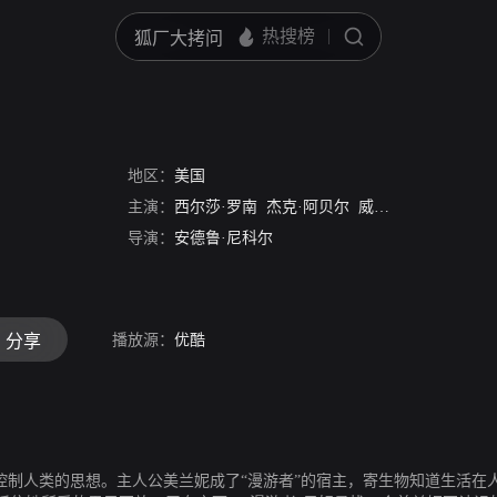
地区：
美国
主演：
西尔莎·罗南
杰克·阿贝尔
威廉·赫特
弗兰西丝
导演：
安德鲁·尼科尔
播放源：
优酷
分享
控制人类的思想。主人公美兰妮成了“漫游者”的宿主，寄生物知道生活