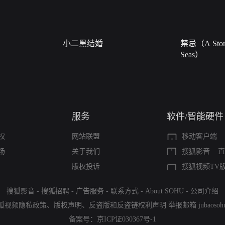
小二黑结婚
禁忌（A Story
Seas）
服务
软件/智能硬件
权
网站联盟
移动客户端
场
关于我们
搜狐影音
直
版权投诉
搜狐视频TV
搜狐影音
-
搜狐招聘
-
广告服务
-
联系方式
-
About SOHU
-
公司介绍
狐视频隐私政策
、
版权声明
、
反盗版和反盗链权利声明
举报邮箱
jubaoso
备案号：
京ICP证030367号-1