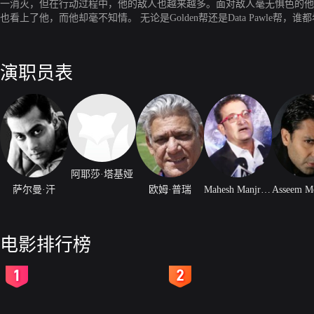
一消灭，但在行动过程中，他的敌人也越来越多。面对敌人毫无惧色的他却被年轻貌美的J
也看上了他，而他却毫不知情。 无论是Golden帮还是Data Pawle帮，谁都希望自己能在孟买分得最大的一块蛋糕，任何挡路者都会是死路一条。正当孟买即将陷入一场危险的帮派大战
之际，警署专员Ashraf Khan决定展开一场新的行动：每天抓捕200名罪犯，誓要将这个城市摆脱犯罪困扰。 彼此敌对的
在这令人惊讶的纠结情况下，Radhe成为孟买头号通缉犯。 Radhe开始成为众矢之的：因为他知道的太多，黑手党希望他从世界上消失，而警方却希望他活着，因为他们急需Radhe掌握
的资料。
演职员表
阿耶莎·塔基娅
萨尔曼·汗
欧姆·普瑞
Mahesh Manjrekar
电影排行榜
2
3