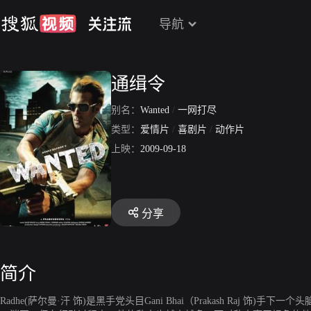
导航
通缉令
别名：
Wanted
/
一网打尽
类型：
爱情片
/
喜剧片
/
动作片
上映：
2009-09-18
分享
简介
Radhe(萨尔曼·汗 饰)是黑手党头目Gani Bhai（Prakash Raj 