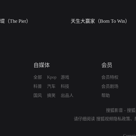
堤（The Pier）
天生大赢家（Born To Win）
自媒体
会员
全部
Kpop
游戏
会员特权
科普
汽车
科技
会员剧场
国风
搞笑
出品人
帮助
搜狐影音
-
搜狐
请仔细阅读
搜狐视频隐私政策
、
Copyri