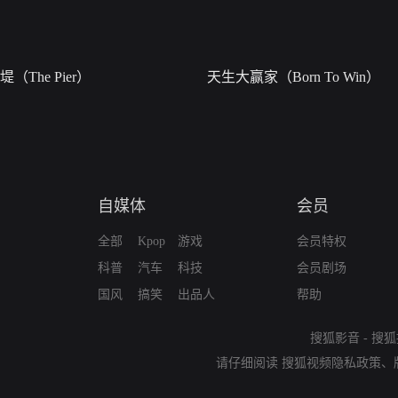
堤（The Pier）
天生大赢家（Born To Win）
自媒体
会员
全部
Kpop
游戏
会员特权
科普
汽车
科技
会员剧场
国风
搞笑
出品人
帮助
搜狐影音
-
搜狐
请仔细阅读
搜狐视频隐私政策
、