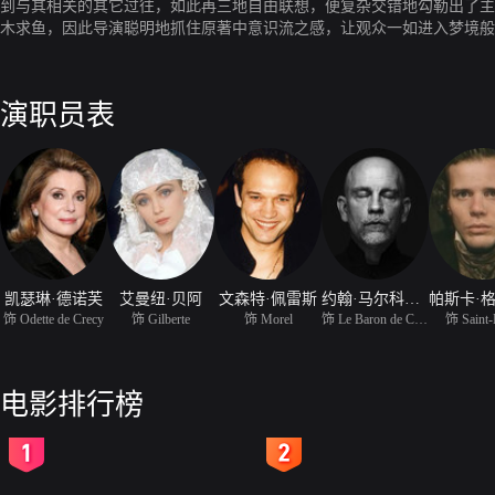
到与其相关的其它过往，如此再三地自由联想，便复杂交错地勾勒出了主
木求鱼，因此导演聪明地抓住原著中意识流之感，让观众一如进入梦境般
在其中迷了路。
演职员表
凯瑟琳·德诺芙
艾曼纽·贝阿
文森特·佩雷斯
约翰·马尔科维奇
饰 Odette de Crecy
饰 Gilberte
饰 Morel
饰 Le Baron de Charlus
饰 Saint
电影排行榜
2
3