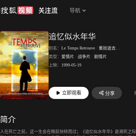
导航
追忆似水年华
别名：
Le Temps Retrouve
/
重拾逝去时光
/
追
类型：
爱情片
/
战争片
/
剧情片
上映：
1999-05-19
立即观看
分享
简介
人在死亡之前，这一生会在眼前快转而过；《追忆似水年华》是濒死之际