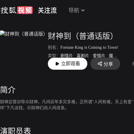
导航
财神到（普通话版）
别名：
Fortune King is Coming to Town!
类型：
剧情片
/
喜剧片
/
爱情片
/
魔幻片
立即观看
分享
上映：
2010-02-09
简介
财神总管训导众财神，凡间近年多灾多难，正所谓“人间有难，天上有爱
祥”下凡派钱，众财神们向人间进发。
演职员表