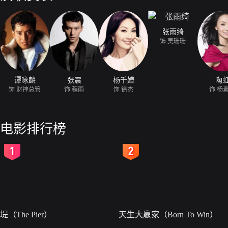
张雨绮
饰 吴珊珊
谭咏麟
张震
杨千嬅
陶
饰 财神总管
饰 程雨
饰 徐杰
饰 杨
电影排行榜
2
3
堤（The Pier）
天生大赢家（Born To Win）