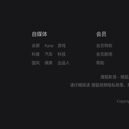
自媒体
会员
全部
Kpop
游戏
会员特权
科普
汽车
科技
会员剧场
国风
搞笑
出品人
帮助
搜狐影音
-
搜狐
请仔细阅读
搜狐视频隐私政策
、
Copyri