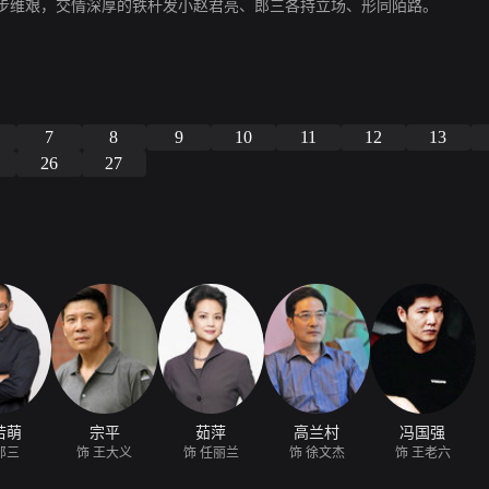
步维艰，交情深厚的铁杆发小赵君亮、郎三各持立场、形同陌路。
7
8
9
10
11
12
13
26
27
若萌
宗平
茹萍
高兰村
冯国强
郎三
饰 王大义
饰 任丽兰
饰 徐文杰
饰 王老六