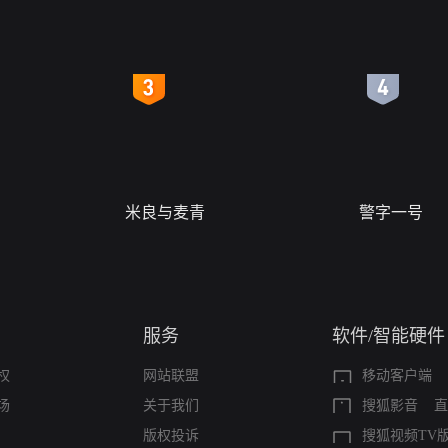
4
5
米良与麦青
警字一号
服务
软件/智能硬件
权
网站联盟
移动客户端
场
关于我们
搜狐影音
直
版权投诉
搜狐视频TV