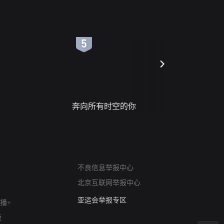
6
7
奔向所有时空的你
进错门的
网络暴力有害信息举报
不良信息举报中心
12318 文化市场举报
北京互联网举报中心
算法推荐专项举报
亚运会举报专区
播+
涉历史虚无举报
版