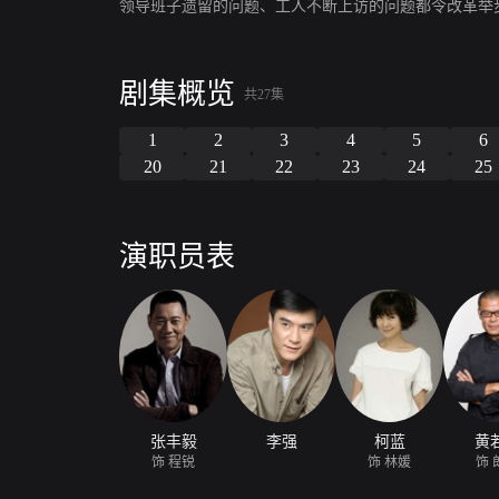
领导班子遗留的问题、工人不断上访的问题都令改革举
剧集概览
共27集
1
2
3
4
5
6
20
21
22
23
24
25
演职员表
张丰毅
李强
柯蓝
黄
饰 程锐
饰 林媛
饰 