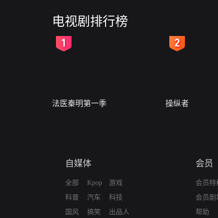
电视剧排行榜
2
3
法医秦明第一季
操纵者
自媒体
会员
全部
Kpop
游戏
会员特
科普
汽车
科技
会员剧
国风
搞笑
出品人
帮助