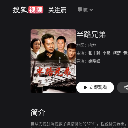
导航
半路兄弟
地区：
内地
主演：
张丰毅
李强
柯蓝
黄
导演：
姚晓峰
立即观看
简介
自从力挽狂澜挽救了濒临倒闭的579厂，程锐备受器重