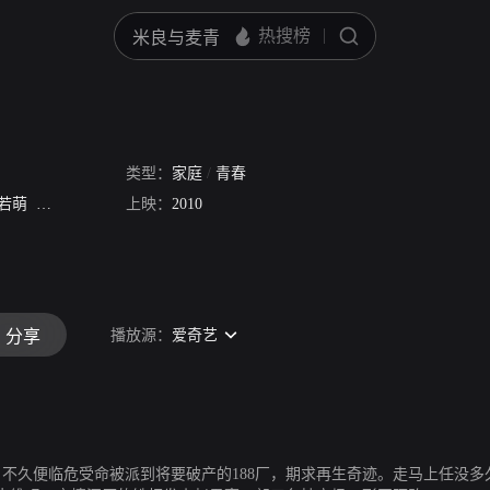
类型：
家庭
/
青春
若萌
宗平
茹萍
高兰村
上映：
冯国强
2010
播放源：
爱奇艺
分享
。不久便临危受命被派到将要破产的188厂，期求再生奇迹。走马上任没