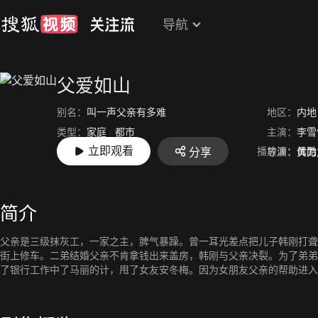
导航
父爱如山
别名：
叫一声父亲有多难
地区：
内地
类型：
家庭
/
都市
主演：
李雪
立即观看
播放源：
优酷
分享
上映：
2010-01-14
导演：
黄力
简介
父亲是三级抹灰工，一家之主，脾气暴躁。曾一耳光差点把儿子韩刚打聋
街上修车。二弟结婚父亲不肯拿钱出来盖房，韩刚与父亲决裂。为了弟弟
了银行工作中了马丽的计，甩了女友安冬梅。因为女朋友父亲的帮助进入
亲住到了韩刚家，马丽仍然和父亲住不到一起，横竖挑剔。韩刚分到房子
赶父亲出门。韩刚被人算计，私拨公款东窗事发，在父亲劝说下自首，判
时候却发现患上了尿毒症。父亲一直陪着韩刚，安冬梅也拿出自己的积蓄