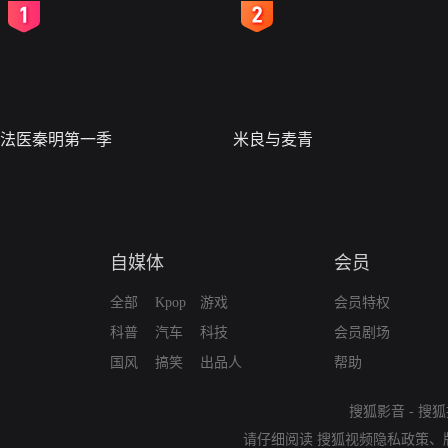
2
3
法医秦明第一季
米良与麦青
自媒体
会员
全部
Kpop
游戏
会员特权
科普
汽车
科技
会员剧场
国风
搞笑
出品人
帮助
搜狐影音
-
搜狐
请仔细阅读
搜狐视频隐私政策
、