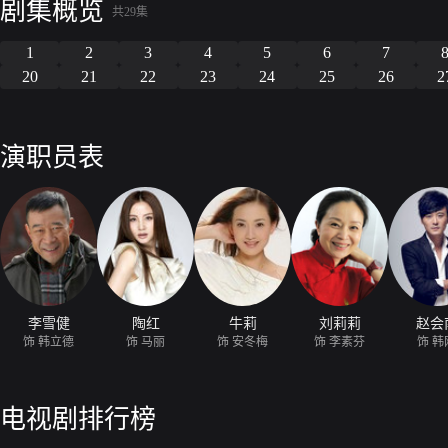
剧集概览
再叫过的那声“爸”。当了一辈子建筑工人的父亲，名牌大学毕业的儿子
共29集
1
2
3
4
5
6
7
20
21
22
23
24
25
26
2
演职员表
李雪健
陶红
牛莉
刘莉莉
赵会
饰 韩立德
饰 马丽
饰 安冬梅
饰 李素芬
饰 韩
电视剧排行榜