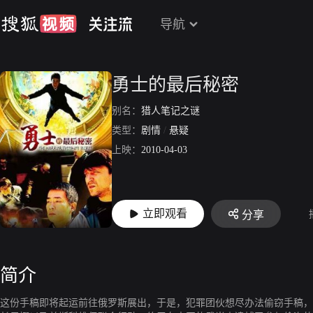
导航
勇士的最后秘密
别名：
猎人笔记之谜
类型：
剧情
/
悬疑
上映：
2010-04-03
立即观看
分享
简介
这份手稿即将起运前往俄罗斯展出，于是，犯罪团伙想尽办法偷窃手稿，