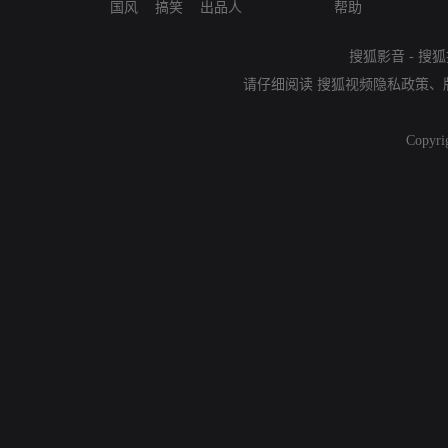
国风
搞笑
出品人
帮助
搜狐影音
-
搜狐
请仔细阅读
搜狐视频隐私政策
、
Copyri