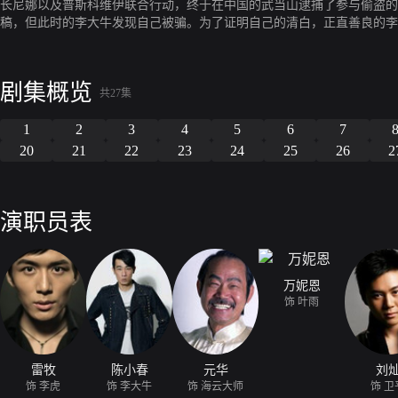
长尼娜以及普斯科维伊联合行动，终于在中国的武当山逮捕了参与偷盗的李
稿，但此时的李大牛发现自己被骗。为了证明自己的清白，正直善良的李
李大牛配合查案，李大牛为帮助师弟李虎戴罪立功，同意了当诱饵的计划
的探寻和争夺之战就此展开。
剧集概览
共27集
1
2
3
4
5
6
7
20
21
22
23
24
25
26
2
演职员表
万妮恩
饰 叶雨
雷牧
陈小春
元华
刘
饰 李虎
饰 李大牛
饰 海云大师
饰 卫