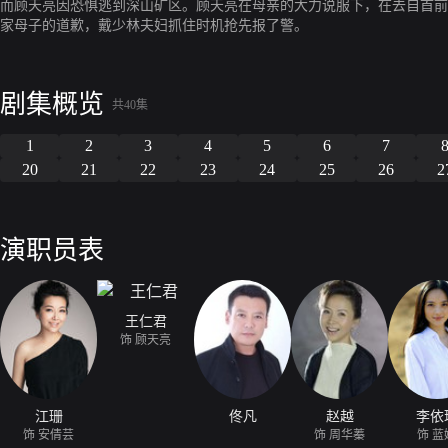
而顾天亮因恐惧逃到深山矿区。顾天亮在母亲的大力说服下，在去自首前
家母子的道歉，戴少林夫妇抓住时机抢先报了警。
剧集概览
共40集
1
2
3
4
5
6
7
20
21
22
23
24
25
26
2
演职员表
王仁君
饰 顾天亮
江珊
佟凡
赵越
李依
饰 安倩芸
饰 周华蓁
饰 蓝