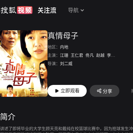
导航
真情母子
地区：
内地
主演：
江珊
王仁君
佟凡
赵越
李依玲
导演：
刘二威
立即观看
分享
简介
讲述了即将毕业的大学生顾天亮和戴纯在校篮球比赛中，因为抢球发生冲