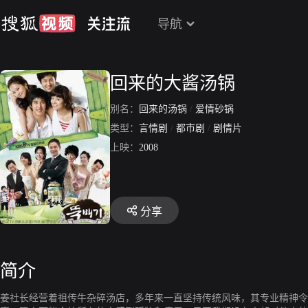
导航
回来的大酱汤锅
别名：
回来的汤锅
/
爱情砂锅
类型：
言情剧
/
都市剧
/
剧情片
上映：
2008
分享
简介
姜社长经营着祖传牛杂碎汤店，多年来一直坚持传统风味，其专业精神令