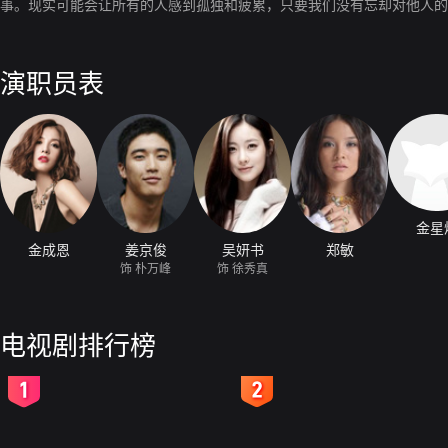
事。现实可能会让所有的人感到孤独和疲累，只要我们没有忘却对他人的
演职员表
金星
金成恩
姜京俊
吴妍书
郑敏
饰 朴万峰
饰 徐秀真
电视剧排行榜
2
3