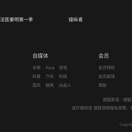
法医秦明第一季
操纵者
自媒体
会员
全部
Kpop
游戏
会员特权
科普
汽车
科技
会员剧场
国风
搞笑
出品人
帮助
搜狐影音
-
搜狐
请仔细阅读
搜狐视频隐私政策
、
Copyri