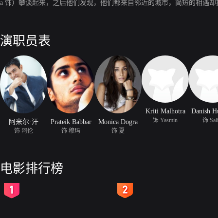
a 饰）攀谈起来，之后他们发现，他们都来自邻近的城市，简短的相遇
演职员表
Kriti Malhotra
Danish H
饰 Yasmin
饰 Sal
阿米尔·汗
Prateik Babbar
Monica Dogra
饰 阿伦
饰 穆玛
饰 夏
电影排行榜
2
3