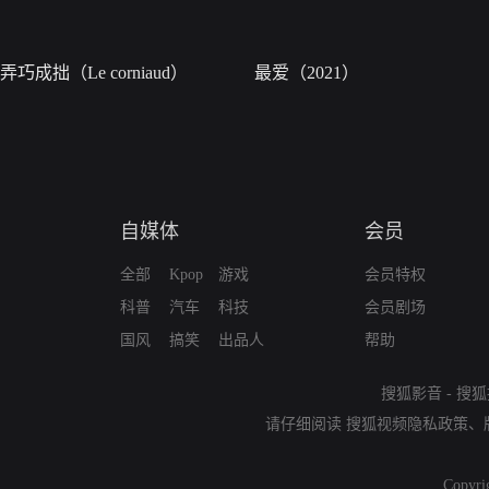
弄巧成拙（Le corniaud）
最爱（2021）
自媒体
会员
全部
Kpop
游戏
会员特权
科普
汽车
科技
会员剧场
国风
搞笑
出品人
帮助
搜狐影音
-
搜狐
请仔细阅读
搜狐视频隐私政策
、
Copyri