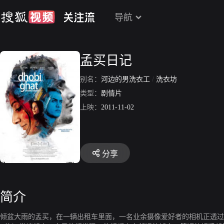
导航
孟买日记
别名：
河边的男洗衣工
/
洗衣坊
类型：
剧情片
上映：
2011-11-02
分享
简介
倾盆大雨的孟买，在一辆出租车里面，一名业余摄像爱好者的相机正透过布满迷雾