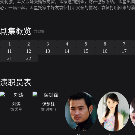
受刺激。孟父涉嫌受贿被拘留，孟家遭到搜查，财产也被冻结，孟星出国
心，一病不起。孟星托家中好友袁征打听父亲的情况，袁征打听回来的消
征这种人的存在，才使父亲走上了一条不归路，与袁征反目。孟星为给母
借钱，却受到了羞辱，她决心自强自立。但因为没有毕业证，她去公司应
孟父的受贿事实成立，检察院已向法院提起公诉。父亲颠覆了他在两个孩
剧集概览
高考志愿书，对前程悲观失望。这天晚上，孟星在回家的路上，突然与时
共22集
互增好感。
1
2
3
4
5
6
7
11
12
13
14
15
16
17
21
22
演职员表
刘涛
保剑锋
饰 孟星
饰 时亦飞