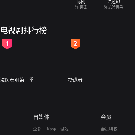
陈刚
许还幻
饰 袁征
饰 夏冷青果
电视剧排行榜
2
3
法医秦明第一季
操纵者
自媒体
会员
全部
Kpop
游戏
会员特权