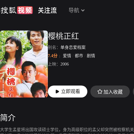
导航
樱桃正红
别名：
单身恋爱档案
7.4分
爱情
/
都市
/
剧情
上映：
2006
立即观看
加入收藏
简介
大学生孟星将出国攻读硕士学位，身为高级职位的孟父却突然被检察机关